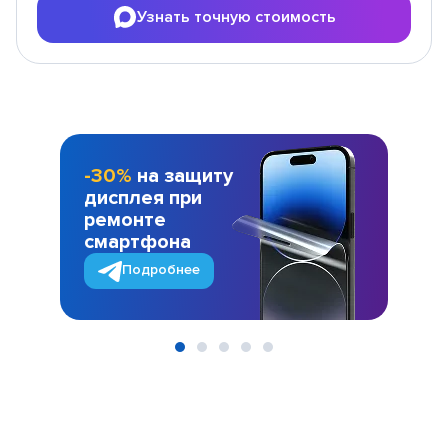
Узнать точную стоимость
-30%
на защиту
дисплея при
ремонте
смартфона
Подробнее
Item
1
of
5