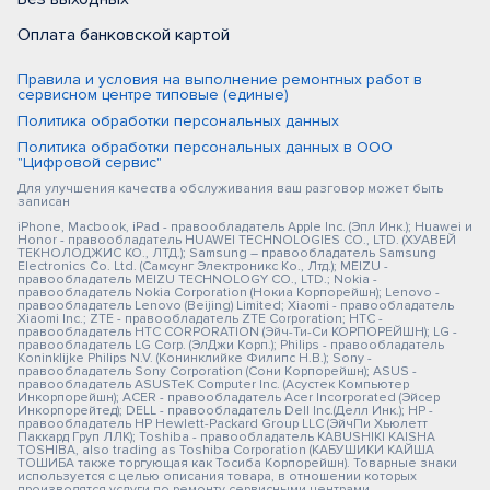
Оплата банковской картой
Правила и условия на выполнение ремонтных работ в
сервисном центре типовые (единые)
Политика обработки персональных данных
Политика обработки персональных данных в ООО
"Цифровой сервис"
Для улучшения качества обслуживания ваш разговор может быть
записан
iPhone, Macbook, iPad - правообладатель Apple Inc. (Эпл Инк.); Huawei и
Honor - правообладатель HUAWEI TECHNOLOGIES CO., LTD. (ХУАВЕЙ
ТЕКНОЛОДЖИС КО., ЛТД.); Samsung – правообладатель Samsung
Electronics Co. Ltd. (Самсунг Электроникс Ко., Лтд.); MEIZU -
правообладатель MEIZU TECHNOLOGY CO., LTD.; Nokia -
правообладатель Nokia Corporation (Нокиа Корпорейшн); Lenovo -
правообладатель Lenovo (Beijing) Limited; Xiaomi - правообладатель
Xiaomi Inc.; ZTE - правообладатель ZTE Corporation; HTC -
правообладатель HTC CORPORATION (Эйч-Ти-Си КОРПОРЕЙШН); LG -
правообладатель LG Corp. (ЭлДжи Корп.); Philips - правообладатель
Koninklijke Philips N.V. (Конинклийке Филипс Н.В.); Sony -
правообладатель Sony Corporation (Сони Корпорейшн); ASUS -
правообладатель ASUSTeK Computer Inc. (Асустек Компьютер
Инкорпорейшн); ACER - правообладатель Acer Incorporated (Эйсер
Инкорпорейтед); DELL - правообладатель Dell Inc.(Делл Инк.); HP -
правообладатель HP Hewlett-Packard Group LLC (ЭйчПи Хьюлетт
Паккард Груп ЛЛК); Toshiba - правообладатель KABUSHIKI KAISHA
TOSHIBA, also trading as Toshiba Corporation (КАБУШИКИ КАЙША
ТОШИБА также торгующая как Тосиба Корпорейшн). Товарные знаки
используется с целью описания товара, в отношении которых
производятся услуги по ремонту сервисными центрами