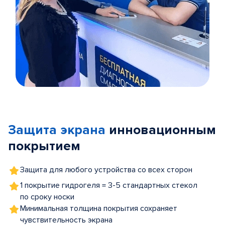
Item
1
of
Защита экрана
инновационным
5
покрытием
Защита для любого устройства со всех сторон
1 покрытие гидрогеля = 3-5 стандартных стекол
по сроку носки
Минимальная толщина покрытия сохраняет
чувствительность экрана