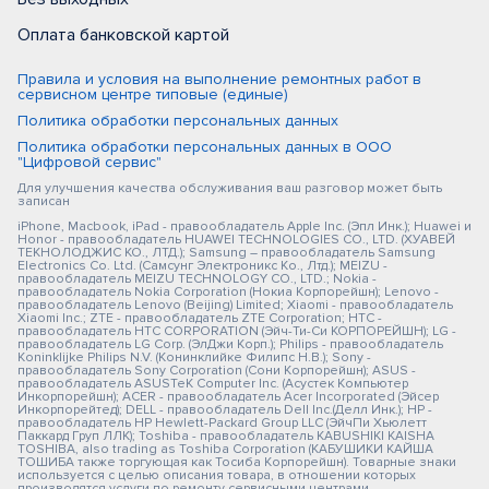
Оплата банковской картой
Правила и условия на выполнение ремонтных работ в
сервисном центре типовые (единые)
Политика обработки персональных данных
Политика обработки персональных данных в ООО
"Цифровой сервис"
Для улучшения качества обслуживания ваш разговор может быть
записан
iPhone, Macbook, iPad - правообладатель Apple Inc. (Эпл Инк.); Huawei и
Honor - правообладатель HUAWEI TECHNOLOGIES CO., LTD. (ХУАВЕЙ
ТЕКНОЛОДЖИС КО., ЛТД.); Samsung – правообладатель Samsung
Electronics Co. Ltd. (Самсунг Электроникс Ко., Лтд.); MEIZU -
правообладатель MEIZU TECHNOLOGY CO., LTD.; Nokia -
правообладатель Nokia Corporation (Нокиа Корпорейшн); Lenovo -
правообладатель Lenovo (Beijing) Limited; Xiaomi - правообладатель
Xiaomi Inc.; ZTE - правообладатель ZTE Corporation; HTC -
правообладатель HTC CORPORATION (Эйч-Ти-Си КОРПОРЕЙШН); LG -
правообладатель LG Corp. (ЭлДжи Корп.); Philips - правообладатель
Koninklijke Philips N.V. (Конинклийке Филипс Н.В.); Sony -
правообладатель Sony Corporation (Сони Корпорейшн); ASUS -
правообладатель ASUSTeK Computer Inc. (Асустек Компьютер
Инкорпорейшн); ACER - правообладатель Acer Incorporated (Эйсер
Инкорпорейтед); DELL - правообладатель Dell Inc.(Делл Инк.); HP -
правообладатель HP Hewlett-Packard Group LLC (ЭйчПи Хьюлетт
Паккард Груп ЛЛК); Toshiba - правообладатель KABUSHIKI KAISHA
TOSHIBA, also trading as Toshiba Corporation (КАБУШИКИ КАЙША
ТОШИБА также торгующая как Тосиба Корпорейшн). Товарные знаки
используется с целью описания товара, в отношении которых
производятся услуги по ремонту сервисными центрами