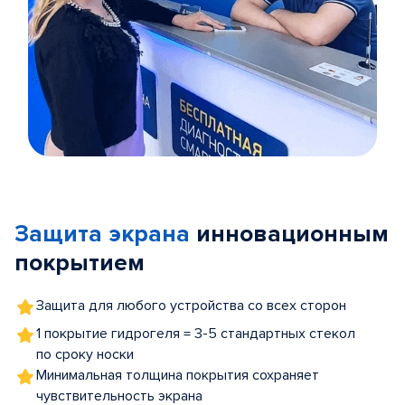
Item
1
of
Защита экрана
инновационным
5
покрытием
Защита для любого устройства со всех сторон
1 покрытие гидрогеля = 3-5 стандартных стекол
по сроку носки
Минимальная толщина покрытия сохраняет
чувствительность экрана