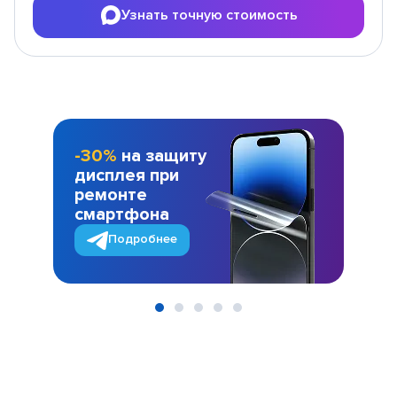
Узнать точную стоимость
-30%
на защиту
дисплея при
ремонте
смартфона
Подробнее
Item
1
of
5