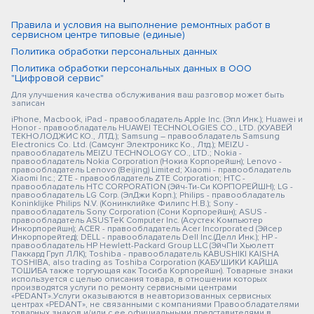
Правила и условия на выполнение ремонтных работ в
сервисном центре типовые (единые)
Политика обработки персональных данных
Политика обработки персональных данных в ООО
"Цифровой сервис"
Для улучшения качества обслуживания ваш разговор может быть
записан
iPhone, Macbook, iPad - правообладатель Apple Inc. (Эпл Инк.); Huawei и
Honor - правообладатель HUAWEI TECHNOLOGIES CO., LTD. (ХУАВЕЙ
ТЕКНОЛОДЖИС КО., ЛТД.); Samsung – правообладатель Samsung
Electronics Co. Ltd. (Самсунг Электроникс Ко., Лтд.); MEIZU -
правообладатель MEIZU TECHNOLOGY CO., LTD.; Nokia -
правообладатель Nokia Corporation (Нокиа Корпорейшн); Lenovo -
правообладатель Lenovo (Beijing) Limited; Xiaomi - правообладатель
Xiaomi Inc.; ZTE - правообладатель ZTE Corporation; HTC -
правообладатель HTC CORPORATION (Эйч-Ти-Си КОРПОРЕЙШН); LG -
правообладатель LG Corp. (ЭлДжи Корп.); Philips - правообладатель
Koninklijke Philips N.V. (Конинклийке Филипс Н.В.); Sony -
правообладатель Sony Corporation (Сони Корпорейшн); ASUS -
правообладатель ASUSTeK Computer Inc. (Асустек Компьютер
Инкорпорейшн); ACER - правообладатель Acer Incorporated (Эйсер
Инкорпорейтед); DELL - правообладатель Dell Inc.(Делл Инк.); HP -
правообладатель HP Hewlett-Packard Group LLC (ЭйчПи Хьюлетт
Паккард Груп ЛЛК); Toshiba - правообладатель KABUSHIKI KAISHA
TOSHIBA, also trading as Toshiba Corporation (КАБУШИКИ КАЙША
ТОШИБА также торгующая как Тосиба Корпорейшн). Товарные знаки
используется с целью описания товара, в отношении которых
производятся услуги по ремонту сервисными центрами
«PEDANT».Услуги оказываются в неавторизованных сервисных
центрах «PEDANT», не связанными с компаниями Правообладателями
товарных знаков и/или с ее официальными представителями в