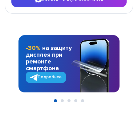
-30%
на защиту
дисплея при
ремонте
смартфона
Подробнее
Item
1
of
5