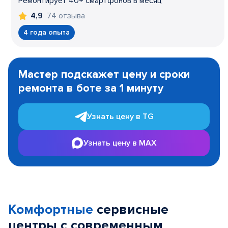
Ремонтирует 40+ смартфонов в месяц
74 отзыва
4,9
4 года опыта
Item
1
Мастер подскажет цену и сроки
of
ремонта в боте за 1 минуту
3
Узнать цену в TG
Узнать цену в MAX
Комфортные
сервисные
центры с современным