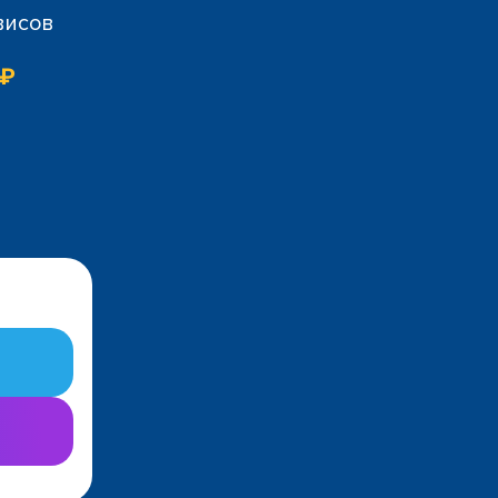
висов
 ₽