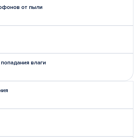
рофонов от пыли
 попадания влаги
ния