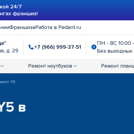
кой 24/7
ингах франшиз!
ании
Франшиза
Работа в Pedant.ru
да"
ПН - ВС 10:00 
+7 (966) 999-37-51
а, д. 29
Без выходных
Ремонт
ноутбуков
Ремонт
план
монт Y5
Y5 в