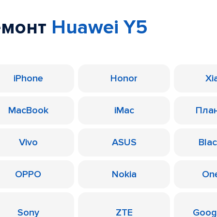
емонт
Huawei Y5
iPhone
Honor
Xi
MacBook
iMac
Пла
Vivo
ASUS
Bla
OPPO
Nokia
On
Sony
ZTE
Googl