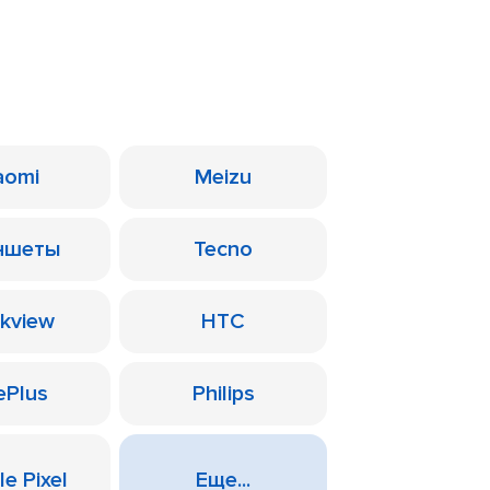
aomi
Meizu
ншеты
Tecno
ckview
HTC
ePlus
Philips
e Pixel
Еще...