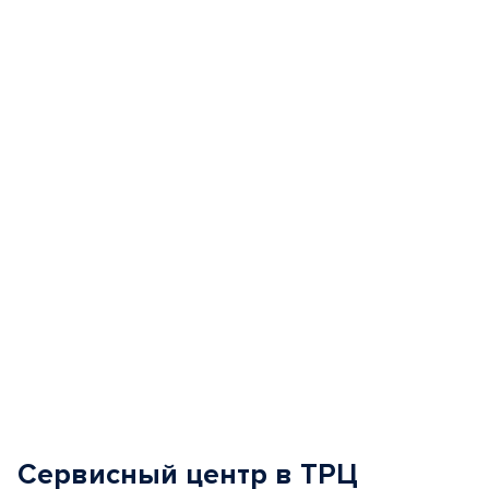
Item
1
of
5
Сервисный центр в ТРЦ