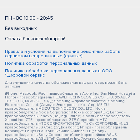
ПН - ВС 10:00 - 20:45
Без выходных
Оплата банковской картой
Правила и условия на выполнение ремонтных работ в
сервисном центре типовые (единые)
Политика обработки персональных данных
Политика обработки персональных данных в ООО
"Цифровой сервис"
Для улучшения качества обслуживания ваш разговор может быть
записан
iPhone, Macbook, iPad - правообладатель Apple Inc. (Эпл Инк.); Huawei и
Honor - правообладатель HUAWEI TECHNOLOGIES CO., LTD. (ХУАВЕЙ
ТЕКНОЛОДЖИС КО., ЛТД.); Samsung – правообладатель Samsung
Electronics Co. Ltd. (Самсунг Электроникс Ко., Лтд.); MEIZU -
правообладатель MEIZU TECHNOLOGY CO., LTD.; Nokia -
правообладатель Nokia Corporation (Нокиа Корпорейшн); Lenovo -
правообладатель Lenovo (Beijing) Limited; Xiaomi - правообладатель
Xiaomi Inc.; ZTE - правообладатель ZTE Corporation; HTC -
правообладатель HTC CORPORATION (Эйч-Ти-Си КОРПОРЕЙШН); LG -
правообладатель LG Corp. (ЭлДжи Корп.); Philips - правообладатель
Koninklijke Philips N.V. (Конинклийке Филипс Н.В.); Sony -
правообладатель Sony Corporation (Сони Корпорейшн); ASUS -
правообладатель ASUSTeK Computer Inc. (Асустек Компьютер