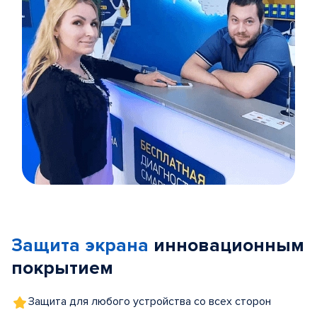
Item
1
of
Защита экрана
инновационным
5
покрытием
Защита для любого устройства со всех сторон