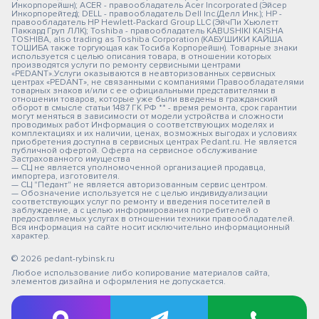
Инкорпорейшн); ACER - правообладатель Acer Incorporated (Эйсер
Инкорпорейтед); DELL - правообладатель Dell Inc.(Делл Инк.); HP -
правообладатель HP Hewlett-Packard Group LLC (ЭйчПи Хьюлетт
Паккард Груп ЛЛК); Toshiba - правообладатель KABUSHIKI KAISHA
TOSHIBA, also trading as Toshiba Corporation (КАБУШИКИ КАЙША
ТОШИБА также торгующая как Тосиба Корпорейшн). Товарные знаки
используется с целью описания товара, в отношении которых
производятся услуги по ремонту сервисными центрами
«PEDANT».Услуги оказываются в неавторизованных сервисных
центрах «PEDANT», не связанными с компаниями Правообладателями
товарных знаков и/или с ее официальными представителями в
отношении товаров, которые уже были введены в гражданский
оборот в смысле статьи 1487 ГК РФ ** - время ремонта, срок гарантии
могут меняться в зависимости от модели устройства и сложности
проводимых работ Информация о соответствующих моделях и
комплектациях и их наличии, ценах, возможных выгодах и условиях
приобретения доступна в сервисных центрах Pedant.ru. Не является
публичной офертой. Оферта на сервисное обслуживание
Застрахованного имущества
— СЦ не является уполномоченной организацией продавца,
импортера, изготовителя.
— СЦ "Педант" не является авторизованным сервис центром.
— Обозначение используется не с целью индивидуализации
соответствующих услуг по ремонту и введения посетителей в
заблуждение, а с целью информирования потребителей о
предоставляемых услугах в отношении техники правообладателей.
Вся информация на сайте носит исключительно информационный
характер.
© 2026 pedant-rybinsk.ru
Любое использование либо копирование материалов сайта,
элементов дизайна и оформления не допускается.