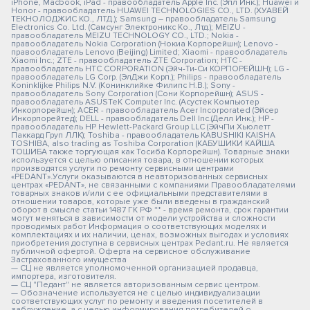
iPhone, Macbook, iPad - правообладатель Apple Inc. (Эпл Инк.); Huawei и
Honor - правообладатель HUAWEI TECHNOLOGIES CO., LTD. (ХУАВЕЙ
ТЕКНОЛОДЖИС КО., ЛТД.); Samsung – правообладатель Samsung
Electronics Co. Ltd. (Самсунг Электроникс Ко., Лтд.); MEIZU -
правообладатель MEIZU TECHNOLOGY CO., LTD.; Nokia -
правообладатель Nokia Corporation (Нокиа Корпорейшн); Lenovo -
правообладатель Lenovo (Beijing) Limited; Xiaomi - правообладатель
Xiaomi Inc.; ZTE - правообладатель ZTE Corporation; HTC -
правообладатель HTC CORPORATION (Эйч-Ти-Си КОРПОРЕЙШН); LG -
правообладатель LG Corp. (ЭлДжи Корп.); Philips - правообладатель
Koninklijke Philips N.V. (Конинклийке Филипс Н.В.); Sony -
правообладатель Sony Corporation (Сони Корпорейшн); ASUS -
правообладатель ASUSTeK Computer Inc. (Асустек Компьютер
Инкорпорейшн); ACER - правообладатель Acer Incorporated (Эйсер
Инкорпорейтед); DELL - правообладатель Dell Inc.(Делл Инк.); HP -
правообладатель HP Hewlett-Packard Group LLC (ЭйчПи Хьюлетт
Паккард Груп ЛЛК); Toshiba - правообладатель KABUSHIKI KAISHA
TOSHIBA, also trading as Toshiba Corporation (КАБУШИКИ КАЙША
ТОШИБА также торгующая как Тосиба Корпорейшн). Товарные знаки
используется с целью описания товара, в отношении которых
производятся услуги по ремонту сервисными центрами
«PEDANT».Услуги оказываются в неавторизованных сервисных
центрах «PEDANT», не связанными с компаниями Правообладателями
товарных знаков и/или с ее официальными представителями в
отношении товаров, которые уже были введены в гражданский
оборот в смысле статьи 1487 ГК РФ ** - время ремонта, срок гарантии
могут меняться в зависимости от модели устройства и сложности
проводимых работ Информация о соответствующих моделях и
комплектациях и их наличии, ценах, возможных выгодах и условиях
приобретения доступна в сервисных центрах Pedant.ru. Не является
публичной офертой. Оферта на сервисное обслуживание
Застрахованного имущества
— СЦ не является уполномоченной организацией продавца,
импортера, изготовителя.
— СЦ "Педант" не является авторизованным сервис центром.
— Обозначение используется не с целью индивидуализации
соответствующих услуг по ремонту и введения посетителей в
заблуждение, а с целью информирования потребителей о