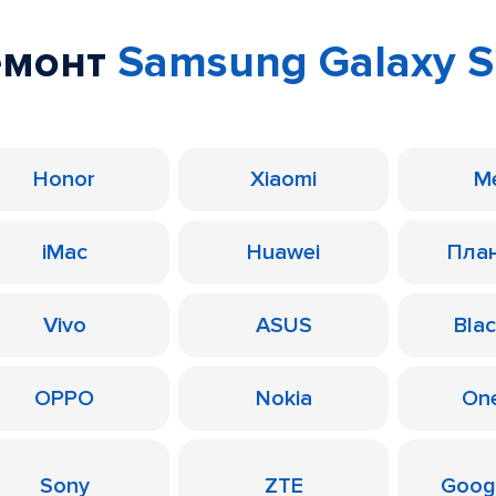
емонт
Samsung Galaxy S
Honor
Xiaomi
M
iMac
Huawei
Пла
Vivo
ASUS
Bla
OPPO
Nokia
On
Sony
ZTE
Googl