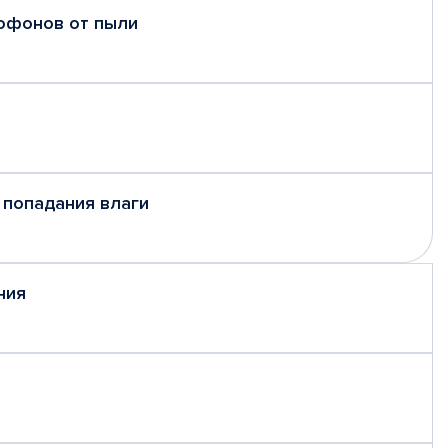
рофонов от пыли
 попадания влаги
ния