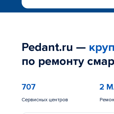
Pedant.ru —
круп
по ремонту смар
707
2 
Сервисных центров
Ремон