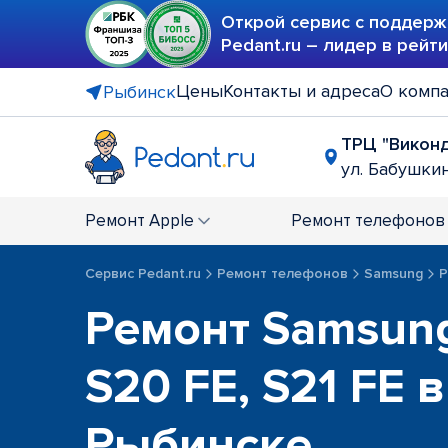
Открой сервис с поддерж
Pedant.ru – лидер в рейт
Цены
Контакты и адреса
О комп
Рыбинск
ТРЦ "Викон
ул. Бабушкин
Ремонт
Apple
Ремонт
телефонов
Сервис Pedant.ru
Ремонт телефонов
Samsung
Р
Ремонт Samsung
S20 FE, S21 FE в
Рыбинске