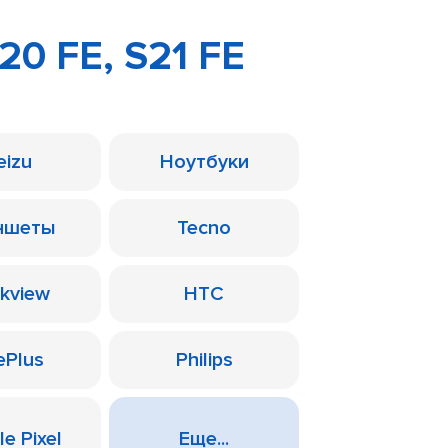
20 FE, S21 FE
eizu
Ноутбуки
ншеты
Tecno
ckview
HTC
ePlus
Philips
e Pixel
Еще...