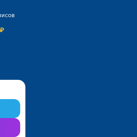
висов
 ₽