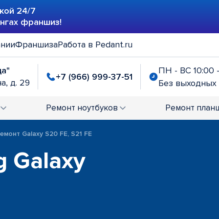
кой 24/7
ингах франшиз!
ании
Франшиза
Работа в Pedant.ru
да"
ПН - ВС 10:00 
+7 (966) 999-37-51
а, д. 29
Без выходных
Ремонт
ноутбуков
Ремонт
план
емонт Galaxy S20 FE, S21 FE
 Galaxy