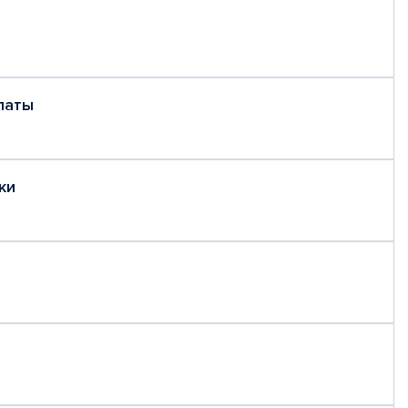
латы
ки