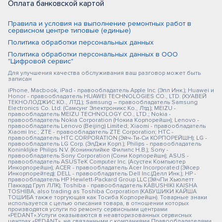
Оплата банковской картой
Правила и условия на выполнение ремонтных работ в
сервисном центре типовые (единые)
Политика обработки персональных данных
Политика обработки персональных данных в ООО
"Цифровой сервис"
Для улучшения качества обслуживания ваш разговор может быть
записан
iPhone, Macbook, iPad - правообладатель Apple Inc. (Эпл Инк.); Huawei и
Honor - правообладатель HUAWEI TECHNOLOGIES CO., LTD. (ХУАВЕЙ
ТЕКНОЛОДЖИС КО., ЛТД.); Samsung – правообладатель Samsung
Electronics Co. Ltd. (Самсунг Электроникс Ко., Лтд.); MEIZU -
правообладатель MEIZU TECHNOLOGY CO., LTD.; Nokia -
правообладатель Nokia Corporation (Нокиа Корпорейшн); Lenovo -
правообладатель Lenovo (Beijing) Limited; Xiaomi - правообладатель
Xiaomi Inc.; ZTE - правообладатель ZTE Corporation; HTC -
правообладатель HTC CORPORATION (Эйч-Ти-Си КОРПОРЕЙШН); LG -
правообладатель LG Corp. (ЭлДжи Корп.); Philips - правообладатель
Koninklijke Philips N.V. (Конинклийке Филипс Н.В.); Sony -
правообладатель Sony Corporation (Сони Корпорейшн); ASUS -
правообладатель ASUSTeK Computer Inc. (Асустек Компьютер
Инкорпорейшн); ACER - правообладатель Acer Incorporated (Эйсер
Инкорпорейтед); DELL - правообладатель Dell Inc.(Делл Инк.); HP -
правообладатель HP Hewlett-Packard Group LLC (ЭйчПи Хьюлетт
Паккард Груп ЛЛК); Toshiba - правообладатель KABUSHIKI KAISHA
TOSHIBA, also trading as Toshiba Corporation (КАБУШИКИ КАЙША
ТОШИБА также торгующая как Тосиба Корпорейшн). Товарные знаки
используется с целью описания товара, в отношении которых
производятся услуги по ремонту сервисными центрами
«PEDANT».Услуги оказываются в неавторизованных сервисных
центрах «PEDANT», не связанными с компаниями Правообладателями