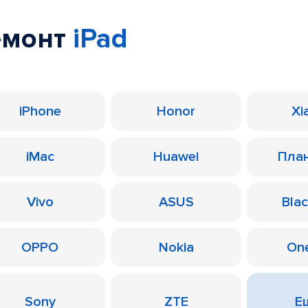
емонт
iPad
iPhone
Honor
Xi
iMac
Huawei
Пла
Vivo
ASUS
Bla
OPPO
Nokia
On
Sony
ZTE
Ещ