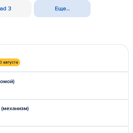
Pad 3
Еще...
0 августа
домой)
 (механизм)