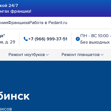
кой 24/7
ингах франшиз!
ании
Франшиза
Работа в Pedant.ru
да"
ПН - ВС 10:00 
+7 (966) 999-37-51
а, д. 29
Без выходных
Ремонт
ноутбуков
Ремонт
планшетов
бинск
висов