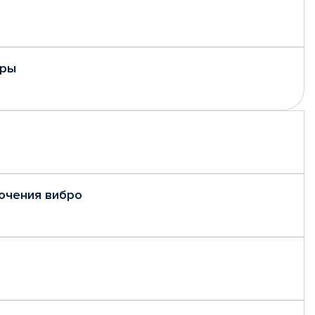
еры
ючения вибро