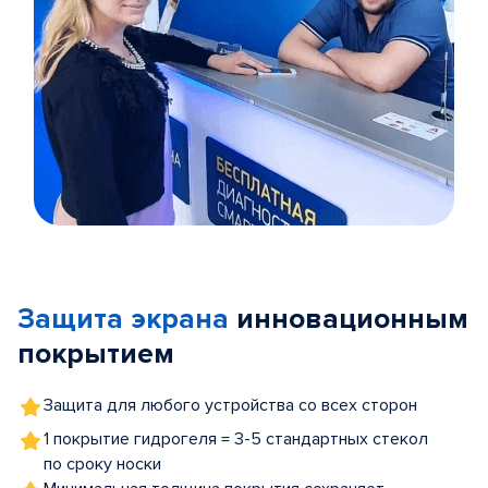
Item
1
of
Защита экрана
инновационным
5
покрытием
Защита для любого устройства со всех сторон
1 покрытие гидрогеля = 3-5 стандартных стекол
по сроку носки