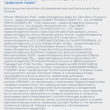
"Цифровой сервис"
Для улучшения качества обслуживания ваш разговор может быть
записан
iPhone, Macbook, iPad - правообладатель Apple Inc. (Эпл Инк.); Huawei и
Honor - правообладатель HUAWEI TECHNOLOGIES CO., LTD. (ХУАВЕЙ
ТЕКНОЛОДЖИС КО., ЛТД.); Samsung – правообладатель Samsung
Electronics Co. Ltd. (Самсунг Электроникс Ко., Лтд.); MEIZU -
правообладатель MEIZU TECHNOLOGY CO., LTD.; Nokia -
правообладатель Nokia Corporation (Нокиа Корпорейшн); Lenovo -
правообладатель Lenovo (Beijing) Limited; Xiaomi - правообладатель
Xiaomi Inc.; ZTE - правообладатель ZTE Corporation; HTC -
правообладатель HTC CORPORATION (Эйч-Ти-Си КОРПОРЕЙШН); LG -
правообладатель LG Corp. (ЭлДжи Корп.); Philips - правообладатель
Koninklijke Philips N.V. (Конинклийке Филипс Н.В.); Sony -
правообладатель Sony Corporation (Сони Корпорейшн); ASUS -
правообладатель ASUSTeK Computer Inc. (Асустек Компьютер
Инкорпорейшн); ACER - правообладатель Acer Incorporated (Эйсер
Инкорпорейтед); DELL - правообладатель Dell Inc.(Делл Инк.); HP -
правообладатель HP Hewlett-Packard Group LLC (ЭйчПи Хьюлетт
Паккард Груп ЛЛК); Toshiba - правообладатель KABUSHIKI KAISHA
TOSHIBA, also trading as Toshiba Corporation (КАБУШИКИ КАЙША
ТОШИБА также торгующая как Тосиба Корпорейшн). Товарные знаки
используется с целью описания товара, в отношении которых
производятся услуги по ремонту сервисными центрами
«PEDANT».Услуги оказываются в неавторизованных сервисных
центрах «PEDANT», не связанными с компаниями Правообладателями
товарных знаков и/или с ее официальными представителями в
отношении товаров, которые уже были введены в гражданский
оборот в смысле статьи 1487 ГК РФ ** - время ремонта, срок гарантии
могут меняться в зависимости от модели устройства и сложности
проводимых работ Информация о соответствующих моделях и
комплектациях и их наличии, ценах, возможных выгодах и условиях
приобретения доступна в сервисных центрах Pedant.ru. Не является
публичной офертой. Оферта на сервисное обслуживание
Застрахованного имущества