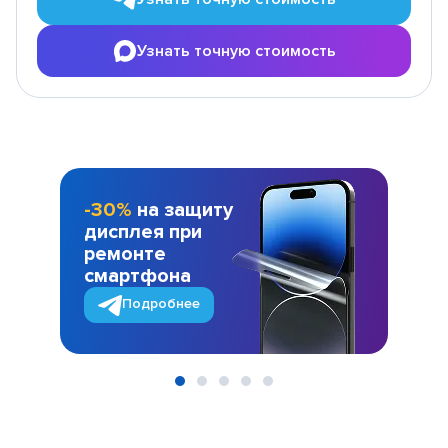
Узнать точную стоимость
-30%
на защиту
дисплея при
ремонте
смартфона
Подробнее
Item
1