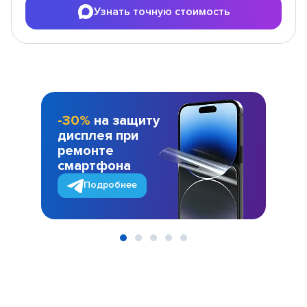
Узнать точную стоимость
-30%
на защиту
дисплея при
ремонте
смартфона
Подробнее
Item
1
of
5