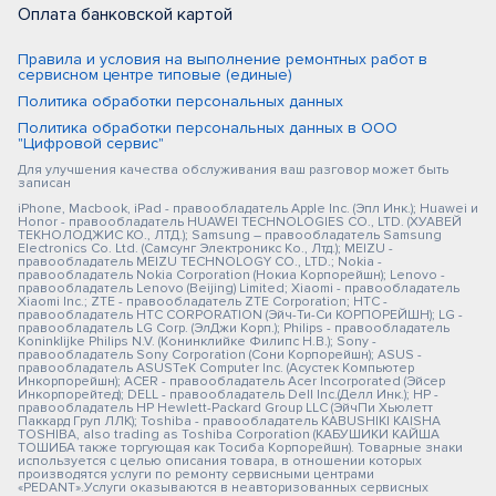
Оплата банковской картой
Правила и условия на выполнение ремонтных работ в
сервисном центре типовые (единые)
Политика обработки персональных данных
Политика обработки персональных данных в ООО
"Цифровой сервис"
Для улучшения качества обслуживания ваш разговор может быть
записан
iPhone, Macbook, iPad - правообладатель Apple Inc. (Эпл Инк.); Huawei и
Honor - правообладатель HUAWEI TECHNOLOGIES CO., LTD. (ХУАВЕЙ
ТЕКНОЛОДЖИС КО., ЛТД.); Samsung – правообладатель Samsung
Electronics Co. Ltd. (Самсунг Электроникс Ко., Лтд.); MEIZU -
правообладатель MEIZU TECHNOLOGY CO., LTD.; Nokia -
правообладатель Nokia Corporation (Нокиа Корпорейшн); Lenovo -
правообладатель Lenovo (Beijing) Limited; Xiaomi - правообладатель
Xiaomi Inc.; ZTE - правообладатель ZTE Corporation; HTC -
правообладатель HTC CORPORATION (Эйч-Ти-Си КОРПОРЕЙШН); LG -
правообладатель LG Corp. (ЭлДжи Корп.); Philips - правообладатель
Koninklijke Philips N.V. (Конинклийке Филипс Н.В.); Sony -
правообладатель Sony Corporation (Сони Корпорейшн); ASUS -
правообладатель ASUSTeK Computer Inc. (Асустек Компьютер
Инкорпорейшн); ACER - правообладатель Acer Incorporated (Эйсер
Инкорпорейтед); DELL - правообладатель Dell Inc.(Делл Инк.); HP -
правообладатель HP Hewlett-Packard Group LLC (ЭйчПи Хьюлетт
Паккард Груп ЛЛК); Toshiba - правообладатель KABUSHIKI KAISHA
TOSHIBA, also trading as Toshiba Corporation (КАБУШИКИ КАЙША
ТОШИБА также торгующая как Тосиба Корпорейшн). Товарные знаки
используется с целью описания товара, в отношении которых
производятся услуги по ремонту сервисными центрами
«PEDANT».Услуги оказываются в неавторизованных сервисных