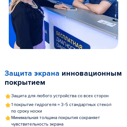
Item
1
of
Защита экрана
инновационным
5
покрытием
Защита для любого устройства со всех сторон
1 покрытие гидрогеля = 3-5 стандартных стекол
по сроку носки
Минимальная толщина покрытия сохраняет
чувствительность экрана