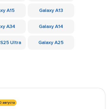
axy A15
Galaxy A13
axy A34
Galaxy A14
 S25 Ultra
Galaxy A25
0 августа