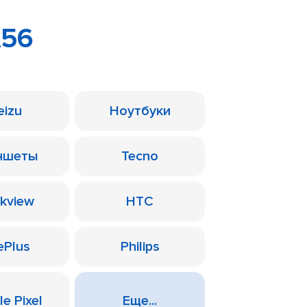
A56
eizu
Ноутбуки
ншеты
Tecno
ckview
HTC
ePlus
Philips
e Pixel
Еще...