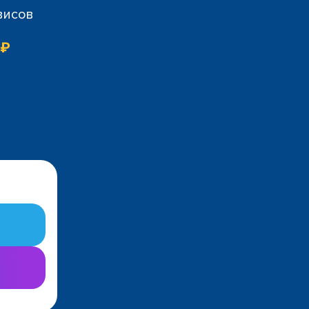
висов
 ₽