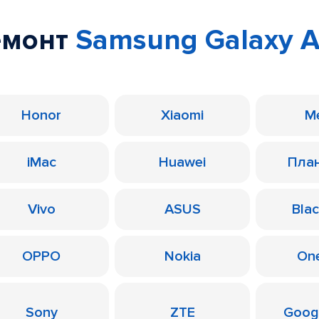
емонт
Samsung Galaxy 
Honor
Xiaomi
M
iMac
Huawei
Пла
Vivo
ASUS
Bla
OPPO
Nokia
On
Sony
ZTE
Googl