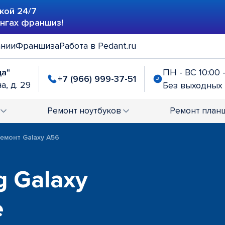
кой 24/7
ингах франшиз!
ании
Франшиза
Работа в Pedant.ru
да"
ПН - ВС 10:00 
+7 (966) 999-37-51
а, д. 29
Без выходных
Ремонт
ноутбуков
Ремонт
план
емонт Galaxy A56
 Galaxy
е