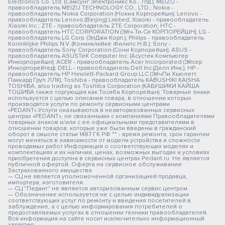
Electronics Co. Ltd. (Самсунг Электроникс Ко., Лтд.); MEIZU -
правообладатель MEIZU TECHNOLOGY CO., LTD.; Nokia -
правообладатель Nokia Corporation (Нокиа Корпорейшн); Lenovo -
правообладатель Lenovo (Beijing) Limited; Xiaomi - правообладатель
Xiaomi Inc.; ZTE - правообладатель ZTE Corporation; HTC -
правообладатель HTC CORPORATION (Эйч-Ти-Си КОРПОРЕЙШН); LG -
правообладатель LG Corp. (ЭлДжи Корп.); Philips - правообладатель
Koninklijke Philips N.V. (Конинклийке Филипс Н.В.); Sony -
правообладатель Sony Corporation (Сони Корпорейшн); ASUS -
правообладатель ASUSTeK Computer Inc. (Асустек Компьютер
Инкорпорейшн); ACER - правообладатель Acer Incorporated (Эйсер
Инкорпорейтед); DELL - правообладатель Dell Inc.(Делл Инк.); HP -
правообладатель HP Hewlett-Packard Group LLC (ЭйчПи Хьюлетт
Паккард Груп ЛЛК); Toshiba - правообладатель KABUSHIKI KAISHA
TOSHIBA, also trading as Toshiba Corporation (КАБУШИКИ КАЙША
ТОШИБА также торгующая как Тосиба Корпорейшн). Товарные знаки
используется с целью описания товара, в отношении которых
производятся услуги по ремонту сервисными центрами
«PEDANT».Услуги оказываются в неавторизованных сервисных
центрах «PEDANT», не связанными с компаниями Правообладателями
товарных знаков и/или с ее официальными представителями в
отношении товаров, которые уже были введены в гражданский
оборот в смысле статьи 1487 ГК РФ ** - время ремонта, срок гарантии
могут меняться в зависимости от модели устройства и сложности
проводимых работ Информация о соответствующих моделях и
комплектациях и их наличии, ценах, возможных выгодах и условиях
приобретения доступна в сервисных центрах Pedant.ru. Не является
публичной офертой. Оферта на сервисное обслуживание
Застрахованного имущества
— СЦ не является уполномоченной организацией продавца,
импортера, изготовителя.
— СЦ "Педант" не является авторизованным сервис центром.
— Обозначение используется не с целью индивидуализации
соответствующих услуг по ремонту и введения посетителей в
заблуждение, а с целью информирования потребителей о
предоставляемых услугах в отношении техники правообладателей.
Вся информация на сайте носит исключительно информационный
характер.