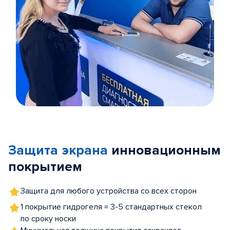
Item
1
of
Защита экрана
инновационным
5
покрытием
Защита для любого устройства со всех сторон
1 покрытие гидрогеля = 3-5 стандартных стекол
по сроку носки