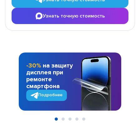
Узнать точную стоимость
-30%
на защиту
дисплея при
ремонте
смартфона
Подробнее
Item
1