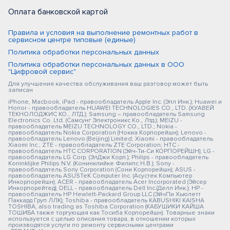
Оплата банковской картой
Правила и условия на выполнение ремонтных работ в
сервисном центре типовые (единые)
Политика обработки персональных данных
Политика обработки персональных данных в ООО
"Цифровой сервис"
Для улучшения качества обслуживания ваш разговор может быть
записан
iPhone, Macbook, iPad - правообладатель Apple Inc. (Эпл Инк.); Huawei и
Honor - правообладатель HUAWEI TECHNOLOGIES CO., LTD. (ХУАВЕЙ
ТЕКНОЛОДЖИС КО., ЛТД.); Samsung – правообладатель Samsung
Electronics Co. Ltd. (Самсунг Электроникс Ко., Лтд.); MEIZU -
правообладатель MEIZU TECHNOLOGY CO., LTD.; Nokia -
правообладатель Nokia Corporation (Нокиа Корпорейшн); Lenovo -
правообладатель Lenovo (Beijing) Limited; Xiaomi - правообладатель
Xiaomi Inc.; ZTE - правообладатель ZTE Corporation; HTC -
правообладатель HTC CORPORATION (Эйч-Ти-Си КОРПОРЕЙШН); LG -
правообладатель LG Corp. (ЭлДжи Корп.); Philips - правообладатель
Koninklijke Philips N.V. (Конинклийке Филипс Н.В.); Sony -
правообладатель Sony Corporation (Сони Корпорейшн); ASUS -
правообладатель ASUSTeK Computer Inc. (Асустек Компьютер
Инкорпорейшн); ACER - правообладатель Acer Incorporated (Эйсер
Инкорпорейтед); DELL - правообладатель Dell Inc.(Делл Инк.); HP -
правообладатель HP Hewlett-Packard Group LLC (ЭйчПи Хьюлетт
Паккард Груп ЛЛК); Toshiba - правообладатель KABUSHIKI KAISHA
TOSHIBA, also trading as Toshiba Corporation (КАБУШИКИ КАЙША
ТОШИБА также торгующая как Тосиба Корпорейшн). Товарные знаки
используется с целью описания товара, в отношении которых
производятся услуги по ремонту сервисными центрами