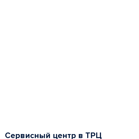
Item
1
of
5
Сервисный центр в ТРЦ