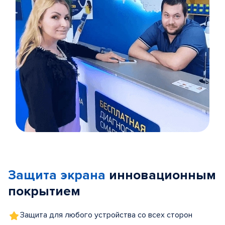
Item
1
of
Защита экрана
инновационным
5
покрытием
Защита для любого устройства со всех сторон