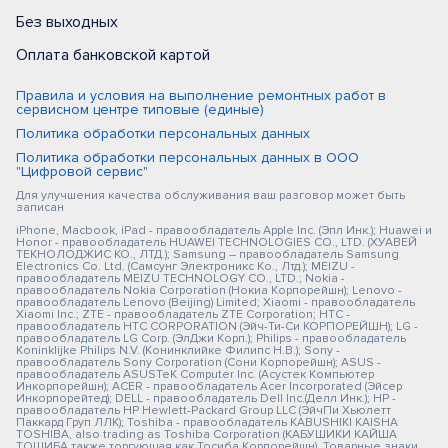
Без выходных
Оплата банковской картой
Правила и условия на выполнение ремонтных работ в
сервисном центре типовые (единые)
Политика обработки персональных данных
Политика обработки персональных данных в ООО
"Цифровой сервис"
Для улучшения качества обслуживания ваш разговор может быть
записан
iPhone, Macbook, iPad - правообладатель Apple Inc. (Эпл Инк.); Huawei и
Honor - правообладатель HUAWEI TECHNOLOGIES CO., LTD. (ХУАВЕЙ
ТЕКНОЛОДЖИС КО., ЛТД.); Samsung – правообладатель Samsung
Electronics Co. Ltd. (Самсунг Электроникс Ко., Лтд.); MEIZU -
правообладатель MEIZU TECHNOLOGY CO., LTD.; Nokia -
правообладатель Nokia Corporation (Нокиа Корпорейшн); Lenovo -
правообладатель Lenovo (Beijing) Limited; Xiaomi - правообладатель
Xiaomi Inc.; ZTE - правообладатель ZTE Corporation; HTC -
правообладатель HTC CORPORATION (Эйч-Ти-Си КОРПОРЕЙШН); LG -
правообладатель LG Corp. (ЭлДжи Корп.); Philips - правообладатель
Koninklijke Philips N.V. (Конинклийке Филипс Н.В.); Sony -
правообладатель Sony Corporation (Сони Корпорейшн); ASUS -
правообладатель ASUSTeK Computer Inc. (Асустек Компьютер
Инкорпорейшн); ACER - правообладатель Acer Incorporated (Эйсер
Инкорпорейтед); DELL - правообладатель Dell Inc.(Делл Инк.); HP -
правообладатель HP Hewlett-Packard Group LLC (ЭйчПи Хьюлетт
Паккард Груп ЛЛК); Toshiba - правообладатель KABUSHIKI KAISHA
TOSHIBA, also trading as Toshiba Corporation (КАБУШИКИ КАЙША
ТОШИБА также торгующая как Тосиба Корпорейшн). Товарные знаки