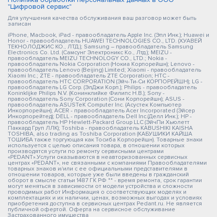
"Цифровой сервис"
Для улучшения качества обслуживания ваш разговор может быть
записан
iPhone, Macbook, iPad - правообладатель Apple Inc. (Эпл Инк.); Huawei и
Honor - правообладатель HUAWEI TECHNOLOGIES CO., LTD. (ХУАВЕЙ
ТЕКНОЛОДЖИС КО., ЛТД.); Samsung – правообладатель Samsung
Electronics Co. Ltd. (Самсунг Электроникс Ко., Лтд.); MEIZU -
правообладатель MEIZU TECHNOLOGY CO., LTD.; Nokia -
правообладатель Nokia Corporation (Нокиа Корпорейшн); Lenovo -
правообладатель Lenovo (Beijing) Limited; Xiaomi - правообладатель
Xiaomi Inc.; ZTE - правообладатель ZTE Corporation; HTC -
правообладатель HTC CORPORATION (Эйч-Ти-Си КОРПОРЕЙШН); LG -
правообладатель LG Corp. (ЭлДжи Корп.); Philips - правообладатель
Koninklijke Philips N.V. (Конинклийке Филипс Н.В.); Sony -
правообладатель Sony Corporation (Сони Корпорейшн); ASUS -
правообладатель ASUSTeK Computer Inc. (Асустек Компьютер
Инкорпорейшн); ACER - правообладатель Acer Incorporated (Эйсер
Инкорпорейтед); DELL - правообладатель Dell Inc.(Делл Инк.); HP -
правообладатель HP Hewlett-Packard Group LLC (ЭйчПи Хьюлетт
Паккард Груп ЛЛК); Toshiba - правообладатель KABUSHIKI KAISHA
TOSHIBA, also trading as Toshiba Corporation (КАБУШИКИ КАЙША
ТОШИБА также торгующая как Тосиба Корпорейшн). Товарные знаки
используется с целью описания товара, в отношении которых
производятся услуги по ремонту сервисными центрами
«PEDANT».Услуги оказываются в неавторизованных сервисных
центрах «PEDANT», не связанными с компаниями Правообладателями
товарных знаков и/или с ее официальными представителями в
отношении товаров, которые уже были введены в гражданский
оборот в смысле статьи 1487 ГК РФ ** - время ремонта, срок гарантии
могут меняться в зависимости от модели устройства и сложности
проводимых работ Информация о соответствующих моделях и
комплектациях и их наличии, ценах, возможных выгодах и условиях
приобретения доступна в сервисных центрах Pedant.ru. Не является
публичной офертой. Оферта на сервисное обслуживание
Застрахованного имущества