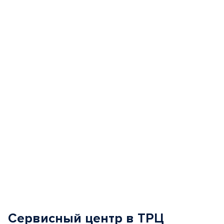
Item
1
of
5
Сервисный центр в ТРЦ