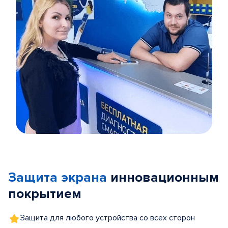
Item
1
of
Защита экрана
инновационным
5
покрытием
Защита для любого устройства со всех сторон