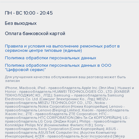
ПН - ВС 10:00 - 20:45
Без выходных
Оплата банковской картой
Правила и условия на выполнение ремонтных работ в
сервисном центре типовые (единые)
Политика обработки персональных данных
Политика обработки персональных данных в ООО
"Цифровой сервис"
Для улучшения качества обслуживания ваш разговор может быть
записан
iPhone, Macbook, iPad - правообладатель Apple Inc. (Эпл Инк.); Huawei и
Honor - правообладатель HUAWEI TECHNOLOGIES CO., LTD. (ХУАВЕЙ
ТЕКНОЛОДЖИС КО., ЛТД.); Samsung – правообладатель Samsung
Electronics Co. Ltd. (Самсунг Электроникс Ко., Лтд.); MEIZU -
правообладатель MEIZU TECHNOLOGY CO., LTD.; Nokia -
правообладатель Nokia Corporation (Нокиа Корпорейшн); Lenovo -
правообладатель Lenovo (Beijing) Limited; Xiaomi - правообладатель
Xiaomi Inc.; ZTE - правообладатель ZTE Corporation; HTC -
правообладатель HTC CORPORATION (Эйч-Ти-Си КОРПОРЕЙШН); LG -
правообладатель LG Corp. (ЭлДжи Корп.); Philips - правообладатель
Koninklijke Philips N.V. (Конинклийке Филипс Н.В.); Sony -
правообладатель Sony Corporation (Сони Корпорейшн); ASUS -
правообладатель ASUSTeK Computer Inc. (Асустек Компьютер
Инкорпорейшн); ACER - правообладатель Acer Incorporated (Эйсер