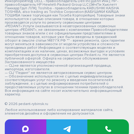
Инкорпорейтед); DELL - правообладатель Dell Inc.(Делл Инк.); HP -
правообладатель HP Hewlett-Packard Group LLC (ЭйчПи Хьюлетт
Паккард Груп ЛЛК); Toshiba - правообладатель KABUSHIKI KAISHA
TOSHIBA, also trading as Toshiba Corporation (КАБУШИКИ КАЙША
ТОШИБА также торгующая как Тосиба Корпорейшн). Товарные знаки
используется с целью описания товара, в отношении которых
производятся услуги по ремонту сервисными центрами
«PEDANT».Услуги оказываются в неавторизованных сервисных
центрах «PEDANT», не связанными с компаниями Правообладателями
товарных знаков и/или с ее официальными представителями в
отношении товаров, которые уже были введены в гражданский
оборот в смысле статьи 1487 ГК РФ ** - время ремонта, срок гарантии
могут меняться в зависимости от модели устройства и сложности
проводимых работ Информация о соответствующих моделях и
комплектациях и их наличии, ценах, возможных выгодах и условиях
приобретения доступна в сервисных центрах Pedant.ru. Не является
публичной офертой. Оферта на сервисное обслуживание
Застрахованного имущества
— СЦ не является уполномоченной организацией продавца,
импортера, изготовителя.
— СЦ "Педант" не является авторизованным сервис центром.
— Обозначение используется не с целью индивидуализации
соответствующих услуг по ремонту и введения посетителей в
заблуждение, а с целью информирования потребителей о
предоставляемых услугах в отношении техники правообладателей.
Вся информация на сайте носит исключительно информационный
характер.
© 2026 pedant-rybinsk.ru
Любое использование либо копирование материалов сайта,
элементов дизайна и оформления не допускается.