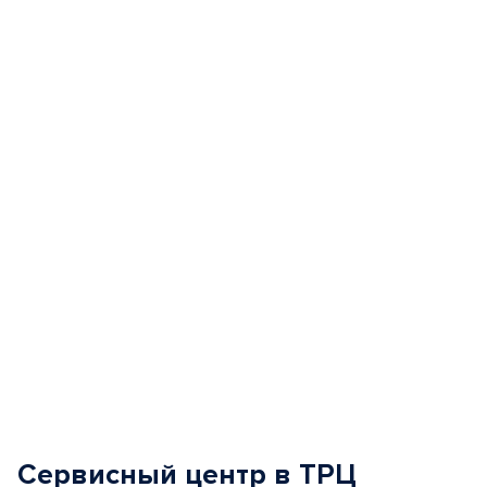
Item
1
of
5
Сервисный центр в ТРЦ