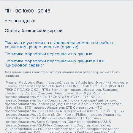
ПН - ВС 10:00 - 20:45
Без выходных
Оплата банковской картой
Правила и условия на выполнение ремонтных работ в
сервисном центре типовые (единые)
Политика обработки персональных данных
Политика обработки персональных данных в ООО
"Цифровой сервис"
Для улучшения качества обслуживания ваш разговор может быть
записан
iPhone, Macbook, iPad - правообладатель Apple Inc. (Эпл Инк.); Huawei и
Honor - правообладатель HUAWEI TECHNOLOGIES CO., LTD. (ХУАВЕЙ
ТЕКНОЛОДЖИС КО., ЛТД.); Samsung – правообладатель Samsung
Electronics Co. Ltd. (Самсунг Электроникс Ко., Лтд.); MEIZU -
правообладатель MEIZU TECHNOLOGY CO., LTD.; Nokia -
правообладатель Nokia Corporation (Нокиа Корпорейшн); Lenovo -
правообладатель Lenovo (Beijing) Limited; Xiaomi - правообладатель
Xiaomi Inc.; ZTE - правообладатель ZTE Corporation; HTC -
правообладатель HTC CORPORATION (Эйч-Ти-Си КОРПОРЕЙШН); LG -
правообладатель LG Corp. (ЭлДжи Корп.); Philips - правообладатель
Koninklijke Philips N.V. (Конинклийке Филипс Н.В.); Sony -
правообладатель Sony Corporation (Сони Корпорейшн); ASUS -
правообладатель ASUSTeK Computer Inc. (Асустек Компьютер
Инкорпорейшн); ACER - правообладатель Acer Incorporated (Эйсер
Инкорпорейтед); DELL - правообладатель Dell Inc.(Делл Инк.); HP -