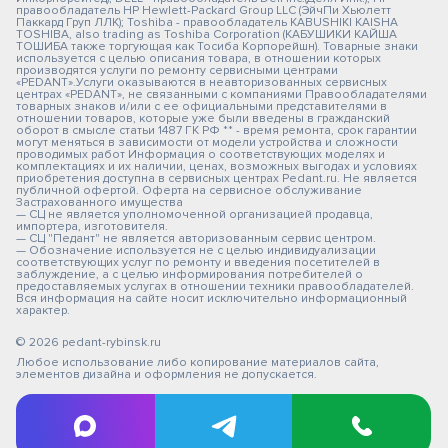
правообладатель HP Hewlett-Packard Group LLC (ЭйчПи Хьюлетт
Паккард Груп ЛЛК); Toshiba - правообладатель KABUSHIKI KAISHA
TOSHIBA, also trading as Toshiba Corporation (КАБУШИКИ КАЙША
ТОШИБА также торгующая как Тосиба Корпорейшн). Товарные знаки
используется с целью описания товара, в отношении которых
производятся услуги по ремонту сервисными центрами
«PEDANT».Услуги оказываются в неавторизованных сервисных
центрах «PEDANT», не связанными с компаниями Правообладателями
товарных знаков и/или с ее официальными представителями в
отношении товаров, которые уже были введены в гражданский
оборот в смысле статьи 1487 ГК РФ ** - время ремонта, срок гарантии
могут меняться в зависимости от модели устройства и сложности
проводимых работ Информация о соответствующих моделях и
комплектациях и их наличии, ценах, возможных выгодах и условиях
приобретения доступна в сервисных центрах Pedant.ru. Не является
публичной офертой. Оферта на сервисное обслуживание
Застрахованного имущества
— СЦ не является уполномоченной организацией продавца,
импортера, изготовителя.
— СЦ "Педант" не является авторизованным сервис центром.
— Обозначение используется не с целью индивидуализации
соответствующих услуг по ремонту и введения посетителей в
заблуждение, а с целью информирования потребителей о
предоставляемых услугах в отношении техники правообладателей.
Вся информация на сайте носит исключительно информационный
характер.
© 2026 pedant-rybinsk.ru
Любое использование либо копирование материалов сайта,
элементов дизайна и оформления не допускается.