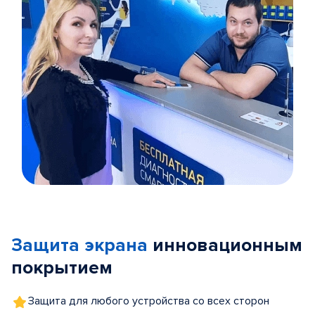
Item
1
of
Защита экрана
инновационным
5
покрытием
Защита для любого устройства со всех сторон