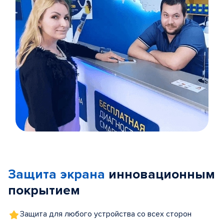
Item
1
of
Защита экрана
инновационным
5
покрытием
Защита для любого устройства со всех сторон