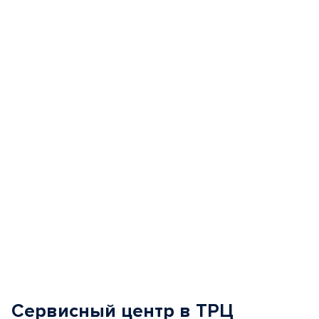
Item
1
of
5
Сервисный центр в ТРЦ