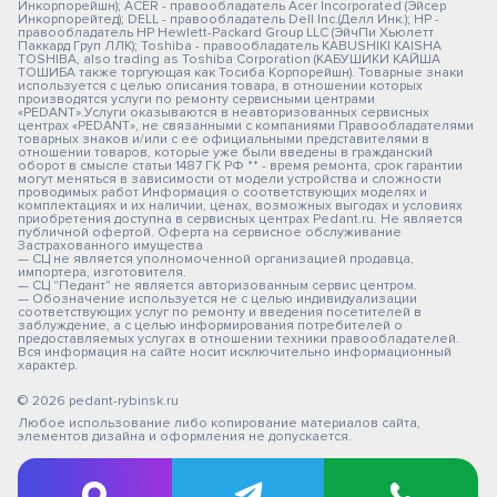
Инкорпорейшн); ACER - правообладатель Acer Incorporated (Эйсер
Инкорпорейтед); DELL - правообладатель Dell Inc.(Делл Инк.); HP -
правообладатель HP Hewlett-Packard Group LLC (ЭйчПи Хьюлетт
Паккард Груп ЛЛК); Toshiba - правообладатель KABUSHIKI KAISHA
TOSHIBA, also trading as Toshiba Corporation (КАБУШИКИ КАЙША
ТОШИБА также торгующая как Тосиба Корпорейшн). Товарные знаки
используется с целью описания товара, в отношении которых
производятся услуги по ремонту сервисными центрами
«PEDANT».Услуги оказываются в неавторизованных сервисных
центрах «PEDANT», не связанными с компаниями Правообладателями
товарных знаков и/или с ее официальными представителями в
отношении товаров, которые уже были введены в гражданский
оборот в смысле статьи 1487 ГК РФ ** - время ремонта, срок гарантии
могут меняться в зависимости от модели устройства и сложности
проводимых работ Информация о соответствующих моделях и
комплектациях и их наличии, ценах, возможных выгодах и условиях
приобретения доступна в сервисных центрах Pedant.ru. Не является
публичной офертой. Оферта на сервисное обслуживание
Застрахованного имущества
— СЦ не является уполномоченной организацией продавца,
импортера, изготовителя.
— СЦ "Педант" не является авторизованным сервис центром.
— Обозначение используется не с целью индивидуализации
соответствующих услуг по ремонту и введения посетителей в
заблуждение, а с целью информирования потребителей о
предоставляемых услугах в отношении техники правообладателей.
Вся информация на сайте носит исключительно информационный
характер.
© 2026 pedant-rybinsk.ru
Любое использование либо копирование материалов сайта,
элементов дизайна и оформления не допускается.