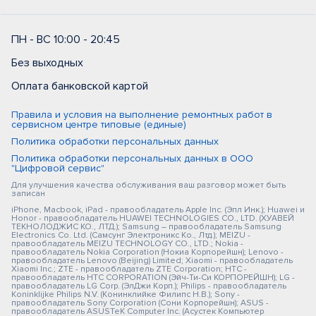
ПН - ВС 10:00 - 20:45
Без выходных
Оплата банковской картой
Правила и условия на выполнение ремонтных работ в
сервисном центре типовые (единые)
Политика обработки персональных данных
Политика обработки персональных данных в ООО
"Цифровой сервис"
Для улучшения качества обслуживания ваш разговор может быть
записан
iPhone, Macbook, iPad - правообладатель Apple Inc. (Эпл Инк.); Huawei и
Honor - правообладатель HUAWEI TECHNOLOGIES CO., LTD. (ХУАВЕЙ
ТЕКНОЛОДЖИС КО., ЛТД.); Samsung – правообладатель Samsung
Electronics Co. Ltd. (Самсунг Электроникс Ко., Лтд.); MEIZU -
правообладатель MEIZU TECHNOLOGY CO., LTD.; Nokia -
правообладатель Nokia Corporation (Нокиа Корпорейшн); Lenovo -
правообладатель Lenovo (Beijing) Limited; Xiaomi - правообладатель
Xiaomi Inc.; ZTE - правообладатель ZTE Corporation; HTC -
правообладатель HTC CORPORATION (Эйч-Ти-Си КОРПОРЕЙШН); LG -
правообладатель LG Corp. (ЭлДжи Корп.); Philips - правообладатель
Koninklijke Philips N.V. (Конинклийке Филипс Н.В.); Sony -
правообладатель Sony Corporation (Сони Корпорейшн); ASUS -
правообладатель ASUSTeK Computer Inc. (Асустек Компьютер