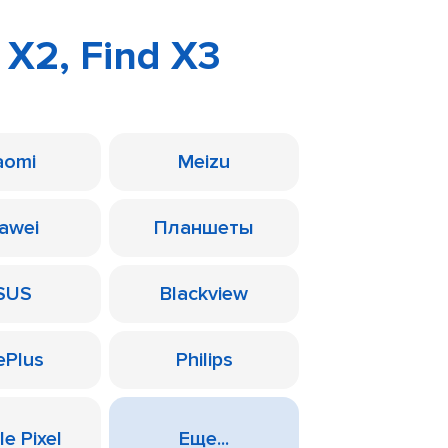
 X2, Find X3
aomi
Meizu
awei
Планшеты
SUS
Blackview
ePlus
Philips
e Pixel
Еще...