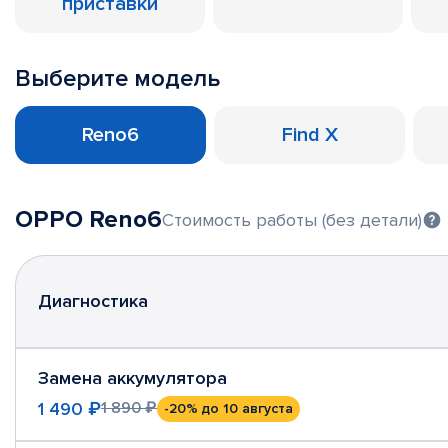
приставки
Выберите модель
Reno6
Find X
OPPO Reno6
Стоимость работы (без детали)
Диагностика
Замена аккумулятора
1 490 ₽
1 890 ₽
-20%
до 10 августа