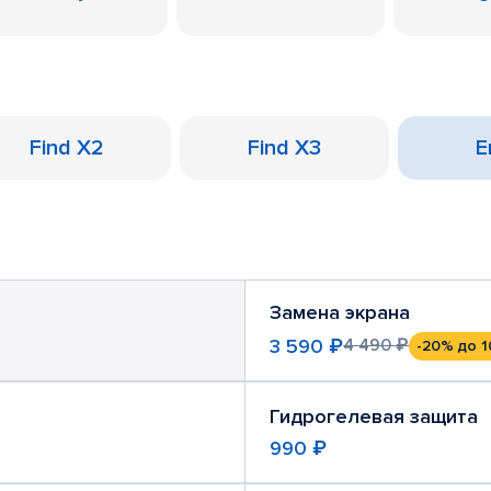
Find X2
Find X3
Е
Замена экрана
3 590 ₽
4 490 ₽
-20%
до 1
Гидрогелевая защита
990 ₽