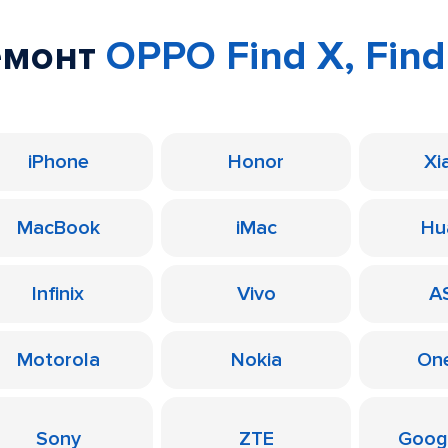
емонт
OPPO Find X, Find
iPhone
Honor
Xi
MacBook
iMac
Hu
Infinix
Vivo
A
Motorola
Nokia
On
Sony
ZTE
Googl