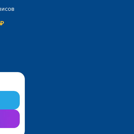
висов
 ₽