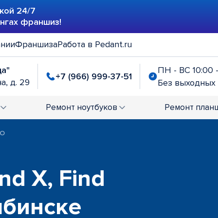
кой 24/7
ингах франшиз!
ании
Франшиза
Работа в Pedant.ru
да"
ПН - ВС 10:00 
+7 (966) 999-37-51
а, д. 29
Без выходных
Ремонт
ноутбуков
Ремонт
план
PO
d X, Find
ыбинске