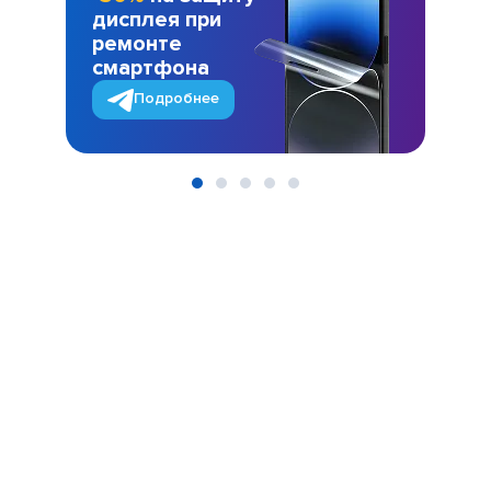
дисплея при
ремонте
смартфона
Подробнее
Item
1
of
5