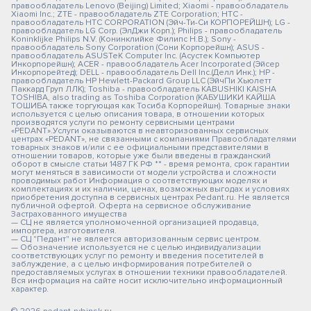
правообладатель Lenovo (Beijing) Limited; Xiaomi - правообладатель
Xiaomi Inc.; ZTE - правообладатель ZTE Corporation; HTC -
правообладатель HTC CORPORATION (Эйч-Ти-Си КОРПОРЕЙШН); LG -
правообладатель LG Corp. (ЭлДжи Корп.); Philips - правообладатель
Koninklijke Philips N.V. (Конинклийке Филипс Н.В.); Sony -
правообладатель Sony Corporation (Сони Корпорейшн); ASUS -
правообладатель ASUSTeK Computer Inc. (Асустек Компьютер
Инкорпорейшн); ACER - правообладатель Acer Incorporated (Эйсер
Инкорпорейтед); DELL - правообладатель Dell Inc.(Делл Инк.); HP -
правообладатель HP Hewlett-Packard Group LLC (ЭйчПи Хьюлетт
Паккард Груп ЛЛК); Toshiba - правообладатель KABUSHIKI KAISHA
TOSHIBA, also trading as Toshiba Corporation (КАБУШИКИ КАЙША
ТОШИБА также торгующая как Тосиба Корпорейшн). Товарные знаки
используется с целью описания товара, в отношении которых
производятся услуги по ремонту сервисными центрами
«PEDANT».Услуги оказываются в неавторизованных сервисных
центрах «PEDANT», не связанными с компаниями Правообладателями
товарных знаков и/или с ее официальными представителями в
отношении товаров, которые уже были введены в гражданский
оборот в смысле статьи 1487 ГК РФ ** - время ремонта, срок гарантии
могут меняться в зависимости от модели устройства и сложности
проводимых работ Информация о соответствующих моделях и
комплектациях и их наличии, ценах, возможных выгодах и условиях
приобретения доступна в сервисных центрах Pedant.ru. Не является
публичной офертой. Оферта на сервисное обслуживание
Застрахованного имущества
— СЦ не является уполномоченной организацией продавца,
импортера, изготовителя.
— СЦ "Педант" не является авторизованным сервис центром.
— Обозначение используется не с целью индивидуализации
соответствующих услуг по ремонту и введения посетителей в
заблуждение, а с целью информирования потребителей о
предоставляемых услугах в отношении техники правообладателей.
Вся информация на сайте носит исключительно информационный
характер.