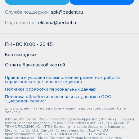
Служба поддержки:
spk@pedant.ru
Партнерство:
reklama@pedant.ru
ПН - ВС 10:00 - 20:45
Без выходных
Оплата банковской картой
Правила и условия на выполнение ремонтных работ в
сервисном центре типовые (единые)
Политика обработки персональных данных
Политика обработки персональных данных в ООО
"Цифровой сервис"
Для улучшения качества обслуживания ваш разговор может быть
записан
iPhone, Macbook, iPad - правообладатель Apple Inc. (Эпл Инк.); Huawei и
Honor - правообладатель HUAWEI TECHNOLOGIES CO., LTD. (ХУАВЕЙ
ТЕКНОЛОДЖИС КО., ЛТД.); Samsung – правообладатель Samsung
Electronics Co. Ltd. (Самсунг Электроникс Ко., Лтд.); MEIZU -
правообладатель MEIZU TECHNOLOGY CO., LTD.; Nokia -
правообладатель Nokia Corporation (Нокиа Корпорейшн); Lenovo -