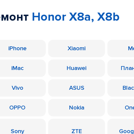
емонт
Honor X8a, X8b
iPhone
Xiaomi
M
iMac
Huawei
Пла
Vivo
ASUS
Bla
OPPO
Nokia
On
Sony
ZTE
Googl