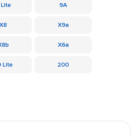
 Lite
9A
X8
X9a
X8b
X6a
 Lite
200