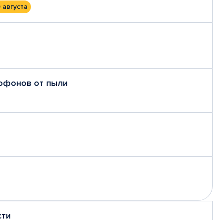
 августа
рофонов от пыли
сти