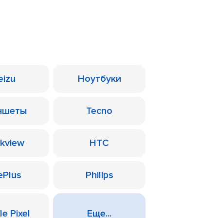
eizu
Ноутбуки
ншеты
Tecno
ckview
HTC
ePlus
Philips
e Pixel
Еще...