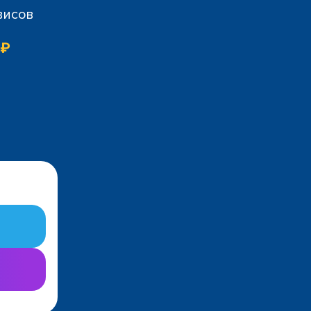
висов
 ₽