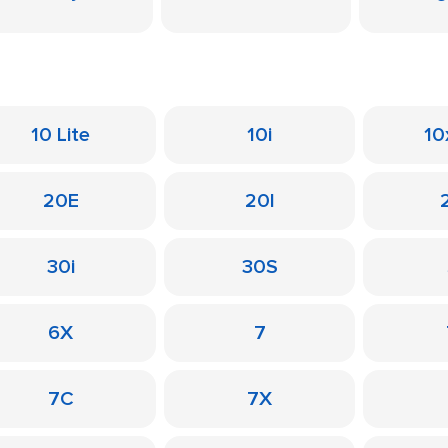
10 Lite
10i
10
20E
20I
30i
30S
6X
7
7C
7X