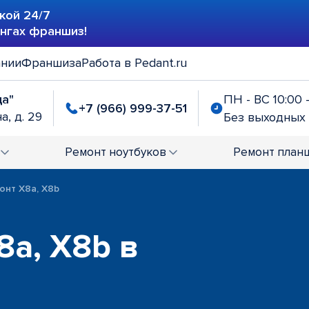
кой 24/7
ингах франшиз!
ании
Франшиза
Работа в Pedant.ru
да"
ПН - ВС 10:00 
+7 (966) 999-37-51
а, д. 29
Без выходных
Ремонт
ноутбуков
Ремонт
план
онт X8a, X8b
8a, X8b в