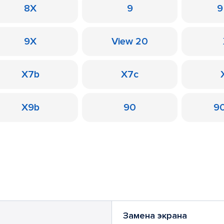
8X
9
9
9X
View 20
X7b
X7c
X9b
90
90
Замена экрана