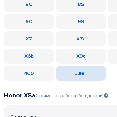
8C
8S
9C
9S
X7
X7a
X6b
X9c
400
Еще...
Honor X8a
Стоимость работы (без детали)
Диагностика