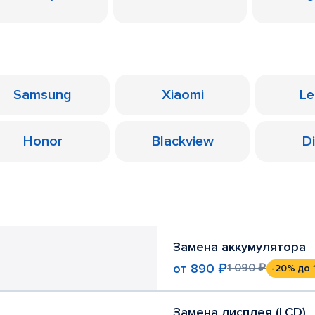
Samsung
Xiaomi
Le
Honor
Blackview
D
Замена аккумулятора
от
890 ₽
1 090 ₽
-20%
до 
Замена дисплея (LCD)