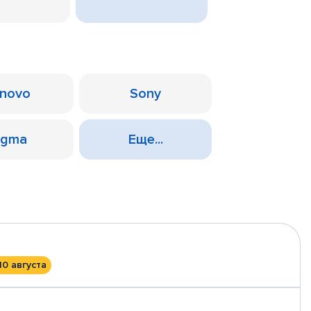
novo
Sony
igma
Еще...
10 августа