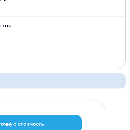
латы
точную стоимость