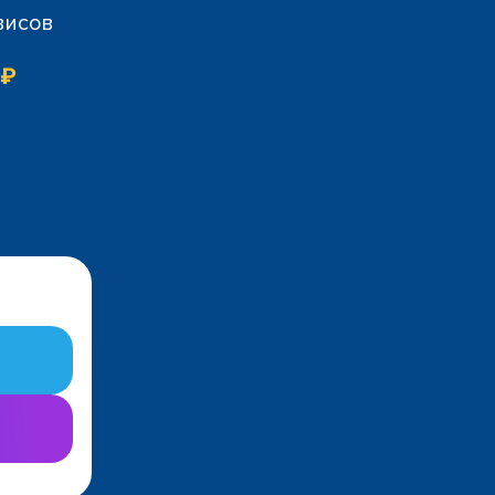
висов
 ₽