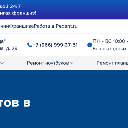
кой 24/7
ингах франшиз!
ании
Франшиза
Работа в Pedant.ru
да"
ПН - ВС 10:00 
+7 (966) 999-37-51
а, д. 29
Без выходных
Ремонт
ноутбуков
Ремонт
план
тов в