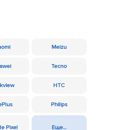
aomi
Meizu
awei
Tecno
ckview
HTC
ePlus
Philips
e Pixel
Еще...