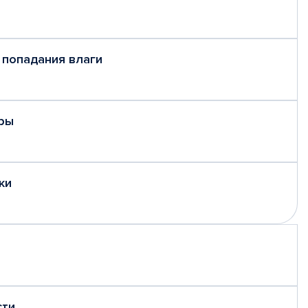
 попадания влаги
ры
ки
сти