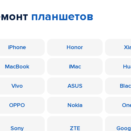
емонт
планшетов
iPhone
Honor
Xi
MacBook
iMac
Hu
Vivo
ASUS
Bla
OPPO
Nokia
On
Sony
ZTE
Googl