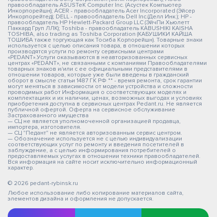
правообладатель ASUSTeK Computer Inc. (Асустек Компьютер
Инкорпорейшн); ACER - правообладатель Acer Incorporated (Эйсер
Инкорпорейтед); DELL - правообладатель Dell Inc.(Делл Инк.); HP -
правообладатель HP Hewlett-Packard Group LLC (ЭйчПи Хьюлетт
Паккард Груп ЛЛК); Toshiba - правообладатель KABUSHIKI KAISHA
TOSHIBA, also trading as Toshiba Corporation (КАБУШИКИ КАЙША
ТОШИБА также торгующая как Тосиба Корпорейшн). Товарные знаки
используется с целью описания товара, в отношении которых
производятся услуги по ремонту сервисными центрами
«PEDANT».Услуги оказываются в неавторизованных сервисных
центрах «PEDANT», не связанными с компаниями Правообладателями
товарных знаков и/или с ее официальными представителями в
отношении товаров, которые уже были введены в гражданский
оборот в смысле статьи 1487 ГК РФ ** - время ремонта, срок гарантии
могут меняться в зависимости от модели устройства и сложности
проводимых работ Информация о соответствующих моделях и
комплектациях и их наличии, ценах, возможных выгодах и условиях
приобретения доступна в сервисных центрах Pedant.ru. Не является
публичной офертой. Оферта на сервисное обслуживание
Застрахованного имущества
— СЦ не является уполномоченной организацией продавца,
импортера, изготовителя.
— СЦ "Педант" не является авторизованным сервис центром.
— Обозначение используется не с целью индивидуализации
соответствующих услуг по ремонту и введения посетителей в
заблуждение, а с целью информирования потребителей о
предоставляемых услугах в отношении техники правообладателей.
Вся информация на сайте носит исключительно информационный
характер.
© 2026 pedant-rybinsk.ru
Любое использование либо копирование материалов сайта,
элементов дизайна и оформления не допускается.