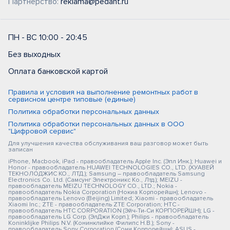
Партнерство:
reklama@pedant.ru
ПН - ВС 10:00 - 20:45
Без выходных
Оплата банковской картой
Правила и условия на выполнение ремонтных работ в
сервисном центре типовые (единые)
Политика обработки персональных данных
Политика обработки персональных данных в ООО
"Цифровой сервис"
Для улучшения качества обслуживания ваш разговор может быть
записан
iPhone, Macbook, iPad - правообладатель Apple Inc. (Эпл Инк.); Huawei и
Honor - правообладатель HUAWEI TECHNOLOGIES CO., LTD. (ХУАВЕЙ
ТЕКНОЛОДЖИС КО., ЛТД.); Samsung – правообладатель Samsung
Electronics Co. Ltd. (Самсунг Электроникс Ко., Лтд.); MEIZU -
правообладатель MEIZU TECHNOLOGY CO., LTD.; Nokia -
правообладатель Nokia Corporation (Нокиа Корпорейшн); Lenovo -
правообладатель Lenovo (Beijing) Limited; Xiaomi - правообладатель
Xiaomi Inc.; ZTE - правообладатель ZTE Corporation; HTC -
правообладатель HTC CORPORATION (Эйч-Ти-Си КОРПОРЕЙШН); LG -
правообладатель LG Corp. (ЭлДжи Корп.); Philips - правообладатель
Koninklijke Philips N.V. (Конинклийке Филипс Н.В.); Sony -
правообладатель Sony Corporation (Сони Корпорейшн); ASUS -