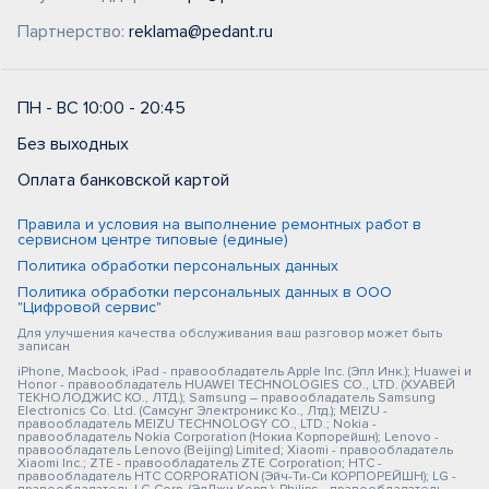
Партнерство:
reklama@pedant.ru
ПН - ВС 10:00 - 20:45
Без выходных
Оплата банковской картой
Правила и условия на выполнение ремонтных работ в
сервисном центре типовые (единые)
Политика обработки персональных данных
Политика обработки персональных данных в ООО
"Цифровой сервис"
Для улучшения качества обслуживания ваш разговор может быть
записан
iPhone, Macbook, iPad - правообладатель Apple Inc. (Эпл Инк.); Huawei и
Honor - правообладатель HUAWEI TECHNOLOGIES CO., LTD. (ХУАВЕЙ
ТЕКНОЛОДЖИС КО., ЛТД.); Samsung – правообладатель Samsung
Electronics Co. Ltd. (Самсунг Электроникс Ко., Лтд.); MEIZU -
правообладатель MEIZU TECHNOLOGY CO., LTD.; Nokia -
правообладатель Nokia Corporation (Нокиа Корпорейшн); Lenovo -
правообладатель Lenovo (Beijing) Limited; Xiaomi - правообладатель
Xiaomi Inc.; ZTE - правообладатель ZTE Corporation; HTC -
правообладатель HTC CORPORATION (Эйч-Ти-Си КОРПОРЕЙШН); LG -