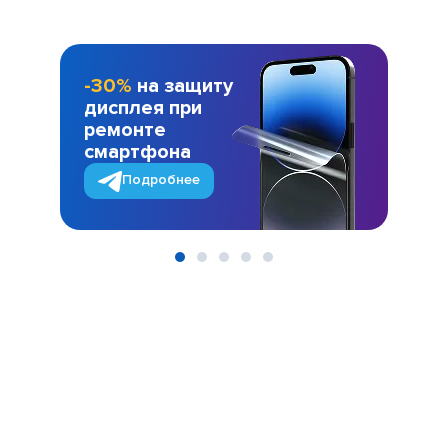
-30%
на защиту
дисплея при
ремонте
смартфона
Подробнее
Item
1
of
5