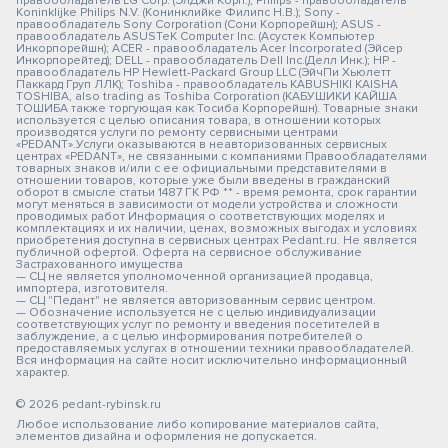
правообладатель LG Corp. (ЭлДжи Корп.); Philips - правообладатель
Koninklijke Philips N.V. (Конинклийке Филипс Н.В.); Sony -
правообладатель Sony Corporation (Сони Корпорейшн); ASUS -
правообладатель ASUSTeK Computer Inc. (Асустек Компьютер
Инкорпорейшн); ACER - правообладатель Acer Incorporated (Эйсер
Инкорпорейтед); DELL - правообладатель Dell Inc.(Делл Инк.); HP -
правообладатель HP Hewlett-Packard Group LLC (ЭйчПи Хьюлетт
Паккард Груп ЛЛК); Toshiba - правообладатель KABUSHIKI KAISHA
TOSHIBA, also trading as Toshiba Corporation (КАБУШИКИ КАЙША
ТОШИБА также торгующая как Тосиба Корпорейшн). Товарные знаки
используется с целью описания товара, в отношении которых
производятся услуги по ремонту сервисными центрами
«PEDANT».Услуги оказываются в неавторизованных сервисных
центрах «PEDANT», не связанными с компаниями Правообладателями
товарных знаков и/или с ее официальными представителями в
отношении товаров, которые уже были введены в гражданский
оборот в смысле статьи 1487 ГК РФ ** - время ремонта, срок гарантии
могут меняться в зависимости от модели устройства и сложности
проводимых работ Информация о соответствующих моделях и
комплектациях и их наличии, ценах, возможных выгодах и условиях
приобретения доступна в сервисных центрах Pedant.ru. Не является
публичной офертой. Оферта на сервисное обслуживание
Застрахованного имущества
— СЦ не является уполномоченной организацией продавца,
импортера, изготовителя.
— СЦ "Педант" не является авторизованным сервис центром.
— Обозначение используется не с целью индивидуализации
соответствующих услуг по ремонту и введения посетителей в
заблуждение, а с целью информирования потребителей о
предоставляемых услугах в отношении техники правообладателей.
Вся информация на сайте носит исключительно информационный
характер.
© 2026 pedant-rybinsk.ru
Любое использование либо копирование материалов сайта,
элементов дизайна и оформления не допускается.