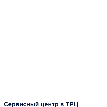
Item
1
of
5
Сервисный центр в ТРЦ