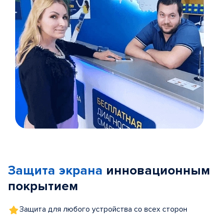
Item
1
of
Защита экрана
инновационным
5
покрытием
Защита для любого устройства со всех сторон