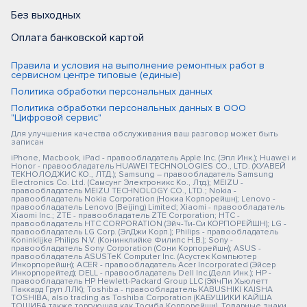
Без выходных
Оплата банковской картой
Правила и условия на выполнение ремонтных работ в
сервисном центре типовые (единые)
Политика обработки персональных данных
Политика обработки персональных данных в ООО
"Цифровой сервис"
Для улучшения качества обслуживания ваш разговор может быть
записан
iPhone, Macbook, iPad - правообладатель Apple Inc. (Эпл Инк.); Huawei и
Honor - правообладатель HUAWEI TECHNOLOGIES CO., LTD. (ХУАВЕЙ
ТЕКНОЛОДЖИС КО., ЛТД.); Samsung – правообладатель Samsung
Electronics Co. Ltd. (Самсунг Электроникс Ко., Лтд.); MEIZU -
правообладатель MEIZU TECHNOLOGY CO., LTD.; Nokia -
правообладатель Nokia Corporation (Нокиа Корпорейшн); Lenovo -
правообладатель Lenovo (Beijing) Limited; Xiaomi - правообладатель
Xiaomi Inc.; ZTE - правообладатель ZTE Corporation; HTC -
правообладатель HTC CORPORATION (Эйч-Ти-Си КОРПОРЕЙШН); LG -
правообладатель LG Corp. (ЭлДжи Корп.); Philips - правообладатель
Koninklijke Philips N.V. (Конинклийке Филипс Н.В.); Sony -
правообладатель Sony Corporation (Сони Корпорейшн); ASUS -
правообладатель ASUSTeK Computer Inc. (Асустек Компьютер
Инкорпорейшн); ACER - правообладатель Acer Incorporated (Эйсер
Инкорпорейтед); DELL - правообладатель Dell Inc.(Делл Инк.); HP -
правообладатель HP Hewlett-Packard Group LLC (ЭйчПи Хьюлетт
Паккард Груп ЛЛК); Toshiba - правообладатель KABUSHIKI KAISHA
TOSHIBA, also trading as Toshiba Corporation (КАБУШИКИ КАЙША
ТОШИБА также торгующая как Тосиба Корпорейшн). Товарные знаки