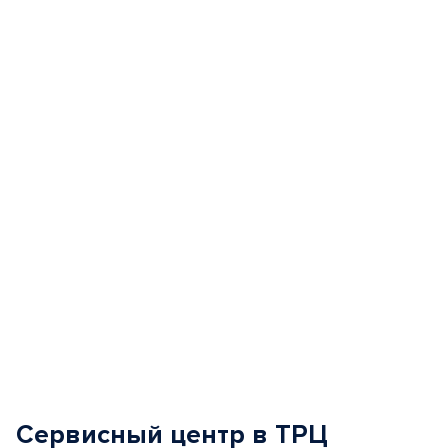
Item
1
of
5
Сервисный центр в ТРЦ