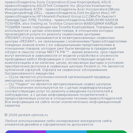
правообладатель Sony Corporation (Сони Корпорейшн); ASUS -
правообладатель ASUSTeK Computer Inc. (Асустек Компьютер
Инкорпорейшн); ACER - правообладатель Acer Incorporated (Эйсер
Инкорпорейтед); DELL - правообладатель Dell Inc.(Делл Инк.); HP -
правообладатель HP Hewlett-Packard Group LLC (ЭйчПи Хьюлетт
Паккард Груп ЛЛК); Toshiba - правообладатель KABUSHIKI KAISHA
TOSHIBA, also trading as Toshiba Corporation (КАБУШИКИ КАЙША
ТОШИБА также торгующая как Тосиба Корпорейшн). Товарные знаки
используется с целью описания товара, в отношении которых
производятся услуги по ремонту сервисными центрами
«PEDANT».Услуги оказываются в неавторизованных сервисных
центрах «PEDANT», не связанными с компаниями Правообладателями
товарных знаков и/или с ее официальными представителями в
отношении товаров, которые уже были введены в гражданский
оборот в смысле статьи 1487 ГК РФ ** - время ремонта, срок гарантии
могут меняться в зависимости от модели устройства и сложности
проводимых работ Информация о соответствующих моделях и
комплектациях и их наличии, ценах, возможных выгодах и условиях
приобретения доступна в сервисных центрах Pedant.ru. Не является
публичной офертой. Оферта на сервисное обслуживание
Застрахованного имущества
— СЦ не является уполномоченной организацией продавца,
импортера, изготовителя.
— СЦ "Педант" не является авторизованным сервис центром.
— Обозначение используется не с целью индивидуализации
соответствующих услуг по ремонту и введения посетителей в
заблуждение, а с целью информирования потребителей о
предоставляемых услугах в отношении техники правообладателей.
Вся информация на сайте носит исключительно информационный
характер.
© 2026 pedant-rybinsk.ru
Любое использование либо копирование материалов сайта,
элементов дизайна и оформления не допускается.