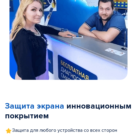
Item
1
of
Защита экрана
инновационным
5
покрытием
Защита для любого устройства со всех сторон