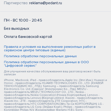
Партнерство:
reklama@pedant.ru
ПН - ВС 10:00 - 20:45
Без выходных
Оплата банковской картой
Правила и условия на выполнение ремонтных работ в
сервисном центре типовые (единые)
Политика обработки персональных данных
Политика обработки персональных данных в ООО
"Цифровой сервис"
Для улучшения качества обслуживания ваш разговор может быть
записан
iPhone, Macbook, iPad - правообладатель Apple Inc. (Эпл Инк.); Huawei и
Honor - правообладатель HUAWEI TECHNOLOGIES CO., LTD. (ХУАВЕЙ
ТЕКНОЛОДЖИС КО., ЛТД.); Samsung – правообладатель Samsung
Electronics Co. Ltd. (Самсунг Электроникс Ко., Лтд.); MEIZU -
правообладатель MEIZU TECHNOLOGY CO., LTD.; Nokia -
правообладатель Nokia Corporation (Нокиа Корпорейшн); Lenovo -
правообладатель Lenovo (Beijing) Limited; Xiaomi - правообладатель
Xiaomi Inc.; ZTE - правообладатель ZTE Corporation; HTC -
правообладатель HTC CORPORATION (Эйч-Ти-Си КОРПОРЕЙШН); LG -
правообладатель LG Corp. (ЭлДжи Корп.); Philips - правообладатель
Koninklijke Philips N.V. (Конинклийке Филипс Н.В.); Sony -