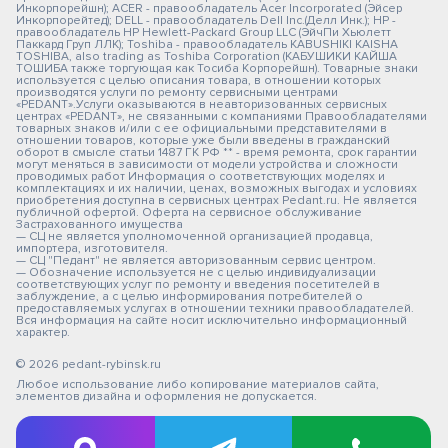
Инкорпорейшн); ACER - правообладатель Acer Incorporated (Эйсер
Инкорпорейтед); DELL - правообладатель Dell Inc.(Делл Инк.); HP -
правообладатель HP Hewlett-Packard Group LLC (ЭйчПи Хьюлетт
Паккард Груп ЛЛК); Toshiba - правообладатель KABUSHIKI KAISHA
TOSHIBA, also trading as Toshiba Corporation (КАБУШИКИ КАЙША
ТОШИБА также торгующая как Тосиба Корпорейшн). Товарные знаки
используется с целью описания товара, в отношении которых
производятся услуги по ремонту сервисными центрами
«PEDANT».Услуги оказываются в неавторизованных сервисных
центрах «PEDANT», не связанными с компаниями Правообладателями
товарных знаков и/или с ее официальными представителями в
отношении товаров, которые уже были введены в гражданский
оборот в смысле статьи 1487 ГК РФ ** - время ремонта, срок гарантии
могут меняться в зависимости от модели устройства и сложности
проводимых работ Информация о соответствующих моделях и
комплектациях и их наличии, ценах, возможных выгодах и условиях
приобретения доступна в сервисных центрах Pedant.ru. Не является
публичной офертой. Оферта на сервисное обслуживание
Застрахованного имущества
— СЦ не является уполномоченной организацией продавца,
импортера, изготовителя.
— СЦ "Педант" не является авторизованным сервис центром.
— Обозначение используется не с целью индивидуализации
соответствующих услуг по ремонту и введения посетителей в
заблуждение, а с целью информирования потребителей о
предоставляемых услугах в отношении техники правообладателей.
Вся информация на сайте носит исключительно информационный
характер.
© 2026 pedant-rybinsk.ru
Любое использование либо копирование материалов сайта,
элементов дизайна и оформления не допускается.