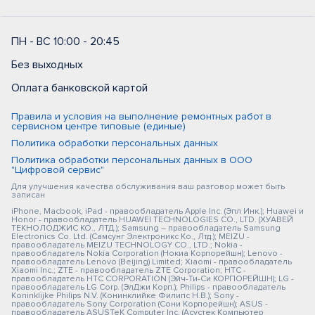
ПН - ВС 10:00 - 20:45
Без выходных
Оплата банковской картой
Правила и условия на выполнение ремонтных работ в
сервисном центре типовые (единые)
Политика обработки персональных данных
Политика обработки персональных данных в ООО
"Цифровой сервис"
Для улучшения качества обслуживания ваш разговор может быть
записан
iPhone, Macbook, iPad - правообладатель Apple Inc. (Эпл Инк.); Huawei и
Honor - правообладатель HUAWEI TECHNOLOGIES CO., LTD. (ХУАВЕЙ
ТЕКНОЛОДЖИС КО., ЛТД.); Samsung – правообладатель Samsung
Electronics Co. Ltd. (Самсунг Электроникс Ко., Лтд.); MEIZU -
правообладатель MEIZU TECHNOLOGY CO., LTD.; Nokia -
правообладатель Nokia Corporation (Нокиа Корпорейшн); Lenovo -
правообладатель Lenovo (Beijing) Limited; Xiaomi - правообладатель
Xiaomi Inc.; ZTE - правообладатель ZTE Corporation; HTC -
правообладатель HTC CORPORATION (Эйч-Ти-Си КОРПОРЕЙШН); LG -
правообладатель LG Corp. (ЭлДжи Корп.); Philips - правообладатель
Koninklijke Philips N.V. (Конинклийке Филипс Н.В.); Sony -
правообладатель Sony Corporation (Сони Корпорейшн); ASUS -
правообладатель ASUSTeK Computer Inc. (Асустек Компьютер