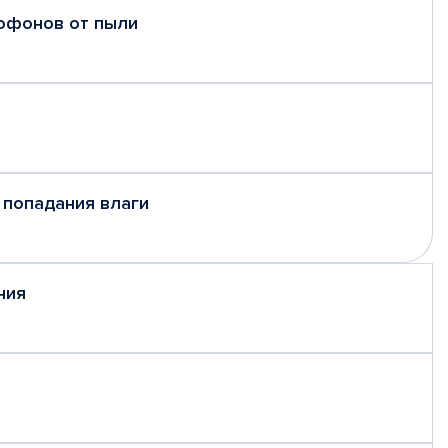
рофонов от пыли
 попадания влаги
ния