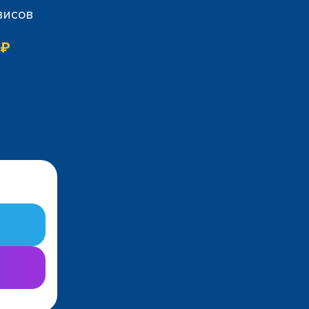
висов
 ₽