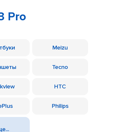
3 Pro
тбуки
Meizu
ншеты
Tecno
ckview
HTC
ePlus
Philips
е...