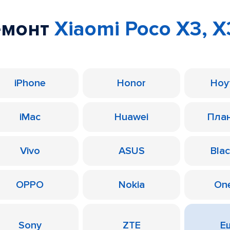
емонт
Xiaomi Poco X3, X
iPhone
Honor
Ноу
iMac
Huawei
Пла
Vivo
ASUS
Bla
OPPO
Nokia
On
Sony
ZTE
Ещ