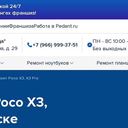
кой 24/7
ингах франшиз!
ании
Франшиза
Работа в Pedant.ru
да"
ПН - ВС 10:00 
+7 (966) 999-37-51
а, д. 29
Без выходных
Ремонт
ноутбуков
Ремонт
план
онт Poco X3, X3 Pro
oco X3,
ске