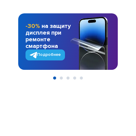
-30%
на защиту
дисплея при
ремонте
смартфона
Подробнее
Item
1
of
5