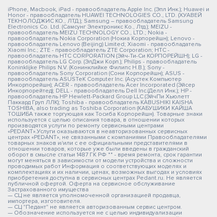
iPhone, Macbook, iPad - правообладатель Apple Inc. (Эпл Инк.); Huawei и
Honor - правообладатель HUAWEI TECHNOLOGIES CO., LTD. (ХУАВЕЙ
ТЕКНОЛОДЖИС КО., ЛТД.); Samsung – правообладатель Samsung
Electronics Co. Ltd. (Самсунг Электроникс Ко., Лтд.); MEIZU -
правообладатель MEIZU TECHNOLOGY CO., LTD.; Nokia -
правообладатель Nokia Corporation (Нокиа Корпорейшн); Lenovo -
правообладатель Lenovo (Beijing) Limited; Xiaomi - правообладатель
Xiaomi Inc.; ZTE - правообладатель ZTE Corporation; HTC -
правообладатель HTC CORPORATION (Эйч-Ти-Си КОРПОРЕЙШН); LG -
правообладатель LG Corp. (ЭлДжи Корп.); Philips - правообладатель
Koninklijke Philips N.V. (Конинклийке Филипс Н.В.); Sony -
правообладатель Sony Corporation (Сони Корпорейшн); ASUS -
правообладатель ASUSTeK Computer Inc. (Асустек Компьютер
Инкорпорейшн); ACER - правообладатель Acer Incorporated (Эйсер
Инкорпорейтед); DELL - правообладатель Dell Inc.(Делл Инк.); HP -
правообладатель HP Hewlett-Packard Group LLC (ЭйчПи Хьюлетт
Паккард Груп ЛЛК); Toshiba - правообладатель KABUSHIKI KAISHA
TOSHIBA, also trading as Toshiba Corporation (КАБУШИКИ КАЙША
ТОШИБА также торгующая как Тосиба Корпорейшн). Товарные знаки
используется с целью описания товара, в отношении которых
производятся услуги по ремонту сервисными центрами
«PEDANT».Услуги оказываются в неавторизованных сервисных
центрах «PEDANT», не связанными с компаниями Правообладателями
товарных знаков и/или с ее официальными представителями в
отношении товаров, которые уже были введены в гражданский
оборот в смысле статьи 1487 ГК РФ ** - время ремонта, срок гарантии
могут меняться в зависимости от модели устройства и сложности
проводимых работ Информация о соответствующих моделях и
комплектациях и их наличии, ценах, возможных выгодах и условиях
приобретения доступна в сервисных центрах Pedant.ru. Не является
публичной офертой. Оферта на сервисное обслуживание
Застрахованного имущества
— СЦ не является уполномоченной организацией продавца,
импортера, изготовителя.
— СЦ "Педант" не является авторизованным сервис центром.
— Обозначение используется не с целью индивидуализации