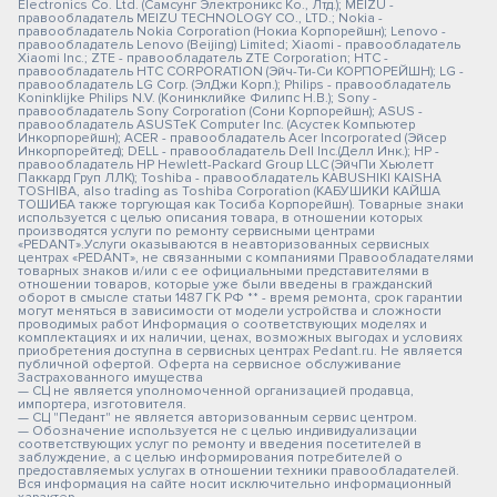
Electronics Co. Ltd. (Самсунг Электроникс Ко., Лтд.); MEIZU -
правообладатель MEIZU TECHNOLOGY CO., LTD.; Nokia -
правообладатель Nokia Corporation (Нокиа Корпорейшн); Lenovo -
правообладатель Lenovo (Beijing) Limited; Xiaomi - правообладатель
Xiaomi Inc.; ZTE - правообладатель ZTE Corporation; HTC -
правообладатель HTC CORPORATION (Эйч-Ти-Си КОРПОРЕЙШН); LG -
правообладатель LG Corp. (ЭлДжи Корп.); Philips - правообладатель
Koninklijke Philips N.V. (Конинклийке Филипс Н.В.); Sony -
правообладатель Sony Corporation (Сони Корпорейшн); ASUS -
правообладатель ASUSTeK Computer Inc. (Асустек Компьютер
Инкорпорейшн); ACER - правообладатель Acer Incorporated (Эйсер
Инкорпорейтед); DELL - правообладатель Dell Inc.(Делл Инк.); HP -
правообладатель HP Hewlett-Packard Group LLC (ЭйчПи Хьюлетт
Паккард Груп ЛЛК); Toshiba - правообладатель KABUSHIKI KAISHA
TOSHIBA, also trading as Toshiba Corporation (КАБУШИКИ КАЙША
ТОШИБА также торгующая как Тосиба Корпорейшн). Товарные знаки
используется с целью описания товара, в отношении которых
производятся услуги по ремонту сервисными центрами
«PEDANT».Услуги оказываются в неавторизованных сервисных
центрах «PEDANT», не связанными с компаниями Правообладателями
товарных знаков и/или с ее официальными представителями в
отношении товаров, которые уже были введены в гражданский
оборот в смысле статьи 1487 ГК РФ ** - время ремонта, срок гарантии
могут меняться в зависимости от модели устройства и сложности
проводимых работ Информация о соответствующих моделях и
комплектациях и их наличии, ценах, возможных выгодах и условиях
приобретения доступна в сервисных центрах Pedant.ru. Не является
публичной офертой. Оферта на сервисное обслуживание
Застрахованного имущества
— СЦ не является уполномоченной организацией продавца,
импортера, изготовителя.
— СЦ "Педант" не является авторизованным сервис центром.
— Обозначение используется не с целью индивидуализации
соответствующих услуг по ремонту и введения посетителей в
заблуждение, а с целью информирования потребителей о
предоставляемых услугах в отношении техники правообладателей.
Вся информация на сайте носит исключительно информационный