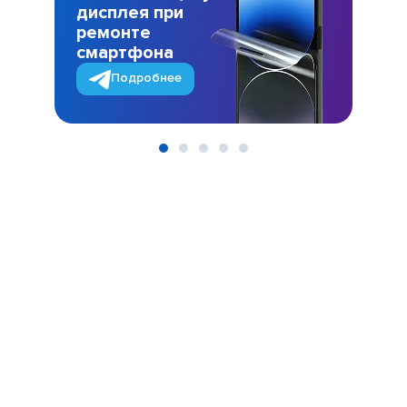
дисплея при
ремонте
смартфона
Подробнее
Item
1
of
5