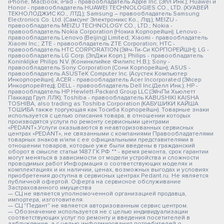
iPhone, Macbook, iPad - правообладатель Apple Inc. (Эпл Инк.); Huawei и
Honor - правообладатель HUAWEI TECHNOLOGIES CO., LTD. (ХУАВЕЙ
ТЕКНОЛОДЖИС КО., ЛТД.); Samsung – правообладатель Samsung
Electronics Co. Ltd. (Самсунг Электроникс Ко., Лтд.); MEIZU -
правообладатель MEIZU TECHNOLOGY CO., LTD.; Nokia -
правообладатель Nokia Corporation (Нокиа Корпорейшн); Lenovo -
правообладатель Lenovo (Beijing) Limited; Xiaomi - правообладатель
Xiaomi Inc.; ZTE - правообладатель ZTE Corporation; HTC -
правообладатель HTC CORPORATION (Эйч-Ти-Си КОРПОРЕЙШН); LG -
правообладатель LG Corp. (ЭлДжи Корп.); Philips - правообладатель
Koninklijke Philips N.V. (Конинклийке Филипс Н.В.); Sony -
правообладатель Sony Corporation (Сони Корпорейшн); ASUS -
правообладатель ASUSTeK Computer Inc. (Асустек Компьютер
Инкорпорейшн); ACER - правообладатель Acer Incorporated (Эйсер
Инкорпорейтед); DELL - правообладатель Dell Inc.(Делл Инк.); HP -
правообладатель HP Hewlett-Packard Group LLC (ЭйчПи Хьюлетт
Паккард Груп ЛЛК); Toshiba - правообладатель KABUSHIKI KAISHA
TOSHIBA, also trading as Toshiba Corporation (КАБУШИКИ КАЙША
ТОШИБА также торгующая как Тосиба Корпорейшн). Товарные знаки
используется с целью описания товара, в отношении которых
производятся услуги по ремонту сервисными центрами
«PEDANT».Услуги оказываются в неавторизованных сервисных
центрах «PEDANT», не связанными с компаниями Правообладателями
товарных знаков и/или с ее официальными представителями в
отношении товаров, которые уже были введены в гражданский
оборот в смысле статьи 1487 ГК РФ ** - время ремонта, срок гарантии
могут меняться в зависимости от модели устройства и сложности
проводимых работ Информация о соответствующих моделях и
комплектациях и их наличии, ценах, возможных выгодах и условиях
приобретения доступна в сервисных центрах Pedant.ru. Не является
публичной офертой. Оферта на сервисное обслуживание
Застрахованного имущества
— СЦ не является уполномоченной организацией продавца,
импортера, изготовителя.
— СЦ "Педант" не является авторизованным сервис центром.
— Обозначение используется не с целью индивидуализации
соответствующих услуг по ремонту и введения посетителей в
заблуждение, а с целью информирования потребителей о