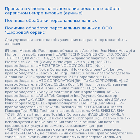
Правила и условия на выполнение ремонтных работ в
сервисном центре типовые (единые)
Политика обработки персональных данных
Политика обработки персональных данных в ООО
"Цифровой сервис"
Для улучшения качества обслуживания ваш разговор может быть
записан
iPhone, Macbook, iPad - правообладатель Apple Inc. (Эпл Инк.); Huawei и
Honor - правообладатель HUAWEI TECHNOLOGIES CO., LTD. (ХУАВЕЙ
ТЕКНОЛОДЖИС КО., ЛТД.); Samsung – правообладатель Samsung
Electronics Co. Ltd. (Самсунг Электроникс Ко., Лтд.); MEIZU -
правообладатель MEIZU TECHNOLOGY CO., LTD.; Nokia -
правообладатель Nokia Corporation (Нокиа Корпорейшн); Lenovo -
правообладатель Lenovo (Beijing) Limited; Xiaomi - правообладатель
Xiaomi Inc.; ZTE - правообладатель ZTE Corporation; HTC -
правообладатель HTC CORPORATION (Эйч-Ти-Си КОРПОРЕЙШН); LG -
правообладатель LG Corp. (ЭлДжи Корп.); Philips - правообладатель
Koninklijke Philips N.V. (Конинклийке Филипс Н.В.); Sony -
правообладатель Sony Corporation (Сони Корпорейшн); ASUS -
правообладатель ASUSTeK Computer Inc. (Асустек Компьютер
Инкорпорейшн); ACER - правообладатель Acer Incorporated (Эйсер
Инкорпорейтед); DELL - правообладатель Dell Inc.(Делл Инк.); HP -
правообладатель HP Hewlett-Packard Group LLC (ЭйчПи Хьюлетт
Паккард Груп ЛЛК); Toshiba - правообладатель KABUSHIKI KAISHA
TOSHIBA, also trading as Toshiba Corporation (КАБУШИКИ КАЙША
ТОШИБА также торгующая как Тосиба Корпорейшн). Товарные знаки
используется с целью описания товара, в отношении которых
производятся услуги по ремонту сервисными центрами
«PEDANT».Услуги оказываются в неавторизованных сервисных
центрах «PEDANT», не связанными с компаниями Правообладателями
товарных знаков и/или с ее официальными представителями в