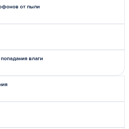
рофонов от пыли
 попадания влаги
ния