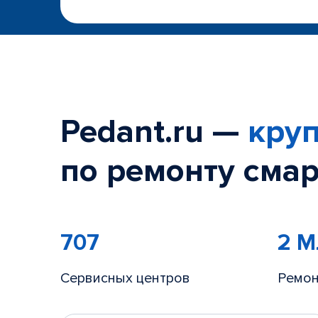
Pedant.ru —
круп
по ремонту смар
707
2 
Сервисных центров
Ремон