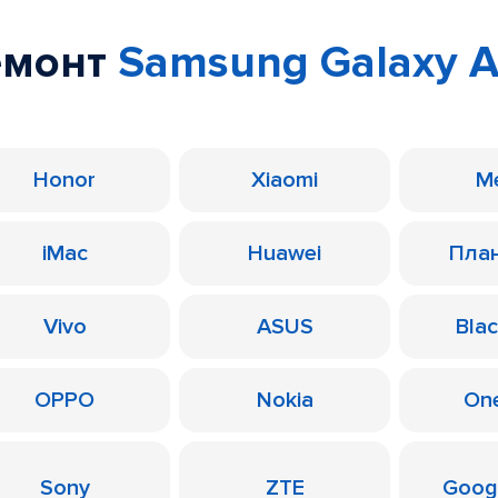
емонт
Samsung Galaxy A1
Honor
Xiaomi
M
iMac
Huawei
Пла
Vivo
ASUS
Bla
OPPO
Nokia
On
Sony
ZTE
Googl