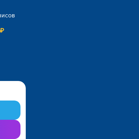
висов
 ₽