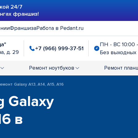
кой 24/7
ингах франшиз!
ании
Франшиза
Работа в Pedant.ru
да"
ПН - ВС 10:00 
+7 (966) 999-37-51
а, д. 29
Без выходных
Ремонт
ноутбуков
Ремонт
план
емонт Galaxy A13, A14, A15, A16
 Galaxy
16 в