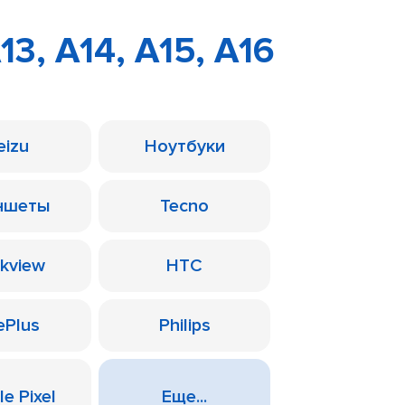
3, A14, A15, A16
eizu
Ноутбуки
ншеты
Tecno
ckview
HTC
ePlus
Philips
e Pixel
Еще...