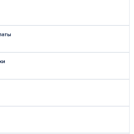
латы
ки