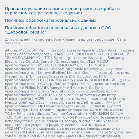
Правила и условия на выполнение ремонтных работ в
сервисном центре типовые (единые)
Политика обработки персональных данных
Политика обработки персональных данных в ООО
"Цифровой сервис"
Для улучшения качества обслуживания ваш разговор может быть
записан
iPhone, Macbook, iPad - правообладатель Apple Inc. (Эпл Инк.); Huawei и
Honor - правообладатель HUAWEI TECHNOLOGIES CO., LTD. (ХУАВЕЙ
ТЕКНОЛОДЖИС КО., ЛТД.); Samsung – правообладатель Samsung
Electronics Co. Ltd. (Самсунг Электроникс Ко., Лтд.); MEIZU -
правообладатель MEIZU TECHNOLOGY CO., LTD.; Nokia -
правообладатель Nokia Corporation (Нокиа Корпорейшн); Lenovo -
правообладатель Lenovo (Beijing) Limited; Xiaomi - правообладатель
Xiaomi Inc.; ZTE - правообладатель ZTE Corporation; HTC -
правообладатель HTC CORPORATION (Эйч-Ти-Си КОРПОРЕЙШН); LG -
правообладатель LG Corp. (ЭлДжи Корп.); Philips - правообладатель
Koninklijke Philips N.V. (Конинклийке Филипс Н.В.); Sony -
правообладатель Sony Corporation (Сони Корпорейшн); ASUS -
правообладатель ASUSTeK Computer Inc. (Асустек Компьютер
Инкорпорейшн); ACER - правообладатель Acer Incorporated (Эйсер
Инкорпорейтед); DELL - правообладатель Dell Inc.(Делл Инк.); HP -
правообладатель HP Hewlett-Packard Group LLC (ЭйчПи Хьюлетт
Паккард Груп ЛЛК); Toshiba - правообладатель KABUSHIKI KAISHA
TOSHIBA, also trading as Toshiba Corporation (КАБУШИКИ КАЙША
ТОШИБА также торгующая как Тосиба Корпорейшн). Товарные знаки
используется с целью описания товара, в отношении которых
производятся услуги по ремонту сервисными центрами
«PEDANT».Услуги оказываются в неавторизованных сервисных
центрах «PEDANT», не связанными с компаниями Правообладателями
товарных знаков и/или с ее официальными представителями в